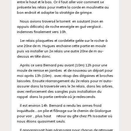
entre le haut et le bas. Or il faut aller voir comment se
présente les relais pour mettre la corde en moulinette au
bon endroit et adapter la stratégie de grimpe.
Nous avions traversé le torrent en sautant (non en
appuis délicats) de roche enneigée en gué verglacé…
indemnes finalement vers 10h.
1er relais plaquettes et cordelette gelée sur le rocher à
une 20ne de m. Hugues enchaine cette partie en moule
puis va installer un 2e relais une autre 20ne de m au-
dessus en tête donc.
Après ce sera Bernard peu avant (10m) 12h pour une
moule de remise en jambes et de nouveau un départ pour
moi après 13h (10m) , avec récup des dégaines et broches
laissées. Ensuite réarrangement du 2e relais pour m’auto-
assurer dans la traversée vers le 3e relais, dans les arbres,
avec renforcement des sangles puis installation du
rappel dans la partie centrale où je redescends.
Il est environ 14h Bernard a rendu les armes froid
inquiétude….on plie et flânage sur le chemin de Gialorgue
pour voir …plus haut retour au gîte chez Ph Issautier où
nous étions quasiment seuls.
Il apparaissait bien nécessaire pour chacun de retrouver