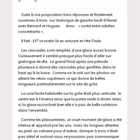
Suite à ma proposition trois réponses et finalement
couennes à trois sur Gialorgue de gauche lundi 8 février
avec Bernard et Hugues donc » sortie entre adultes
consentants ».
Il fait -15° ce matin là en arrivant en Hte-Tinée.
Les cascades sont remplies d’une glace assez bonne.
Curieusement il semble presque plus facile d’aller sur
gialorgue de dte. Le grand froid après une période
pluvieuse a donné des cascades plus gonflées dans le
haut qu’à la base. Comme on le voit sur les photos on
atteint les relais supérieurs ce qui donne de belles
longueurs particulièrement sur le site de gche.
La voie facile habituelle sur la gche était plus verticale; le
centre est à l’inverse ainsi que la partie raide à droite. Mais
si la glace accrochait bien elle n’a pas de belle cohésion
dans l’ensemble.
Comme les plaisanteries, ce court moment de glace a été
intense et apprécié par les uns mais les longues attentes
au pied, un calvaire pour d’autres. Grimper à trois n’était
pas idéal et surtout nous ne pouvions pas communiquer