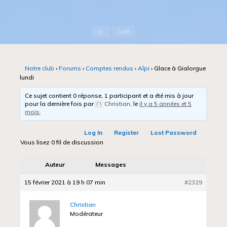
Accueil
Sujet
Notre club
›
Forums
›
Comptes rendus
›
Alpi
›
Glace à Gialorgue
lundi
Ce sujet contient 0 réponse, 1 participant et a été mis à jour
pour la dernière fois par
Christian
, le
il y a 5 années et 5
mois
.
Log In
Register
Lost Password
Vous lisez 0 fil de discussion
Auteur
Messages
15 février 2021 à 19 h 07 min
#2329
Christian
Modérateur