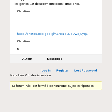
les gestes …et de se remettre dans l’ambiance.
Christian
https://photos.app.goo.gl/K6HB1quDbDwaJSyq6
Christian
n
Auteur
Messages
Log In
Register
Lost Password
Vous lisez 0 fil de discussion
Le forum ‘Alpi’ est fermé à de nouveaux sujets et réponses.