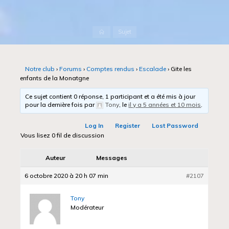
Accueil
Sujet
Notre club
›
Forums
›
Comptes rendus
›
Escalade
›
Gite les
enfants de la Monatgne
Ce sujet contient 0 réponse, 1 participant et a été mis à jour
pour la dernière fois par
Tony
, le
il y a 5 années et 10 mois
.
Log In
Register
Lost Password
Vous lisez 0 fil de discussion
Auteur
Messages
6 octobre 2020 à 20 h 07 min
#2107
Tony
Modérateur