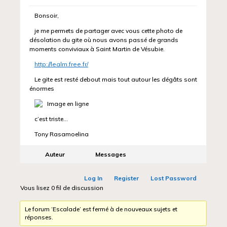
Bonsoir,
je me permets de partager avec vous cette photo de
désolation du gite où nous avons passé de grands
moments conviviaux à Saint Martin de Vésubie.
http://lealm.free.fr/
Le gite est resté debout mais tout autour les dégâts sont
énormes
c’est triste…
Tony Rasamoelina
Auteur
Messages
Log In
Register
Lost Password
Vous lisez 0 fil de discussion
Le forum ‘Escalade’ est fermé à de nouveaux sujets et
réponses.