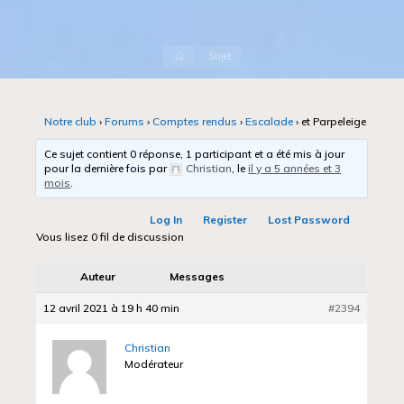
Accueil
Sujet
Notre club
›
Forums
›
Comptes rendus
›
Escalade
›
et Parpeleige
Ce sujet contient 0 réponse, 1 participant et a été mis à jour
pour la dernière fois par
Christian
, le
il y a 5 années et 3
mois
.
Log In
Register
Lost Password
Vous lisez 0 fil de discussion
Auteur
Messages
12 avril 2021 à 19 h 40 min
#2394
Christian
Modérateur