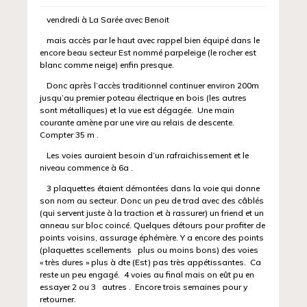
vendredi à La Sarée avec Benoit
mais accès par le haut avec rappel bien équipé dans le
encore beau secteur Est nommé parpeleige (le rocher est
blanc comme neige) enfin presque.
Donc après l’accès traditionnel continuer environ 200m
jusqu’au premier poteau électrique en bois (les autres
sont métalliques) et la vue est dégagée. Une main
courante amène par une vire au relais de descente.
Compter 35 m .
Les voies auraient besoin d’un rafraichissement et le
niveau commence à 6a .
3 plaquettes étaient démontées dans la voie qui donne
son nom au secteur. Donc un peu de trad avec des câblés
(qui servent juste à la traction et à rassurer) un friend et un
anneau sur bloc coincé. Quelques détours pour profiter de
points voisins, assurage éphémère. Y a encore des points
(plaquettes scellements plus ou moins bons) des voies
« très dures » plus à dte (Est) pas très appétissantes. Ca
reste un peu engagé. 4 voies au final mais on eût pu en
essayer 2 ou 3 autres . Encore trois semaines pour y
retourner.