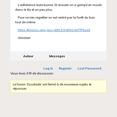
L’adhérence reste bonne. Et ensuite on a grimpé en moule
dans le 6a et un peu plus.
Pour ne rien regretter on est rentré par la forêt du bas
tout de même.
https://photos.app.goo.gl/XLEGgEN1sMTfPkse8
christian
Auteur
Messages
Log In
Register
Lost Password
Vous lisez 0 fil de discussion
Le forum ‘Escalade’ est fermé à de nouveaux sujets et
réponses.