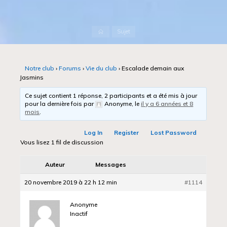
Accueil
Sujet
Notre club
›
Forums
›
Vie du club
›
Escalade demain aux
Jasmins
Ce sujet contient 1 réponse, 2 participants et a été mis à jour
pour la dernière fois par
Anonyme
, le
il y a 6 années et 8
mois
.
Log In
Register
Lost Password
Vous lisez 1 fil de discussion
Auteur
Messages
20 novembre 2019 à 22 h 12 min
#1114
Anonyme
Inactif