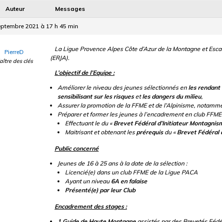
Auteur
Messages
eptembre 2021 à 17 h 45 min
La Ligue Provence Alpes Côte d’Azur de la Montagne et Escal
PierreD
(ERJA).
aître des clés
L’objectif de l’Equipe :
Améliorer le niveau des jeunes sélectionnés en
les rendan
sensibilisant sur les risques
et
les dangers du milieu
,
Assurer la promotion de la FFME et de l’Alpinisme, notammen
Préparer et former les jeunes à l’encadrement en club FFME 
Effectuant le du «
Brevet Fédéral d’Initiateur Montagnis
Maitrisant et obtenant les
prérequis
du «
Brevet Fédéral d
Public concerné
Jeunes de 16 à 25 ans à la date de la sélection :
Licencié(e) dans un club FFME de la Ligue PACA
Ayant un niveau
6A en falaise
Présenté(e) par leur Club
Encadrement des stages :
1 Guide de Haute Montagne
assistés par des Brevetés Fédéra