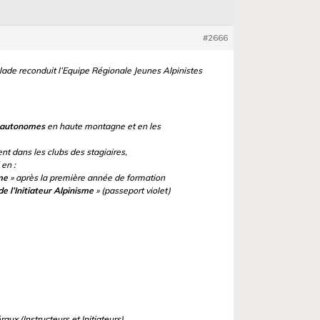
#2666
ade reconduit l’Equipe Régionale Jeunes Alpinistes
t autonomes
en haute montagne et en les
t dans les clubs des stagiaires,
en :
me
»
après la première année de formation
e l’Initiateur Alpinisme
» (passeport violet)
ux (Instructeurs et Initiateurs)