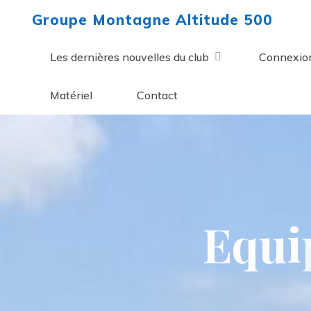
Aller
Groupe Montagne Altitude 500
au
contenu
Les dernières nouvelles du club
Connexio
Matériel
Contact
E
q
u
i