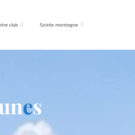
tre club
Soirée montagne
u
n
e
s