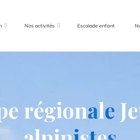
n
Nos activités
Escalade enfant
No
p
e
r
é
g
i
o
n
a
l
e
J
e
a
l
p
i
n
i
s
t
e
s