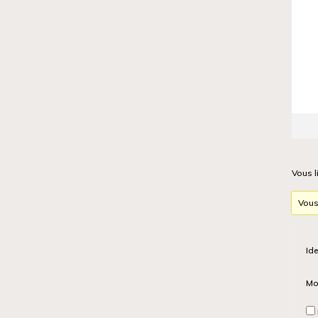
Vous l
Vous
Ide
Mo