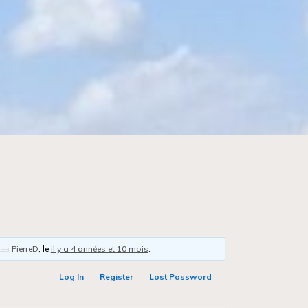
PierreD
, le
il y a 4 années et 10 mois
.
Log In
Register
Lost Password