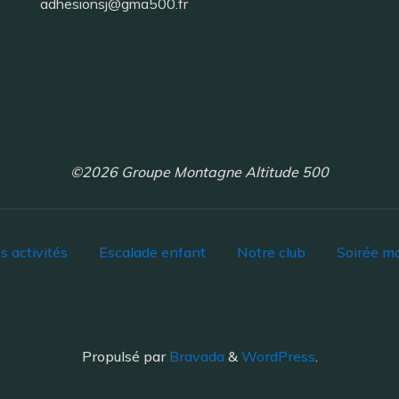
adhesionsj@gma500.fr
©2026 Groupe Montagne Altitude 500
s activités
Escalade enfant
Notre club
Soirée m
Propulsé par
Bravada
&
WordPress
.