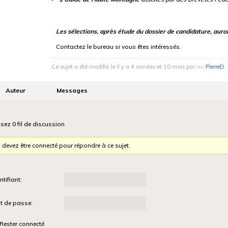
Les sélections, après étude du dossier de candidature, auro
Contactez le bureau si vous êtes intéressés.
Ce sujet a été modifié le il y a 4 années et 10 mois par
PierreD
.
Auteur
Messages
isez 0 fil de discussion
 devez être connecté pour répondre à ce sujet.
ntifiant:
t de passe:
Rester connecté