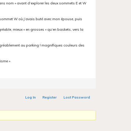
sans nom » avant d’explorer les deux sommets E et W
u sommet W où j’avais buté avec mon épouse, puis
réable, mieux « en grosses » qu’en baskets, vers la
gréablement au parking ! magnifiques couleurs des
nisme »
Log In
Register
Lost Password