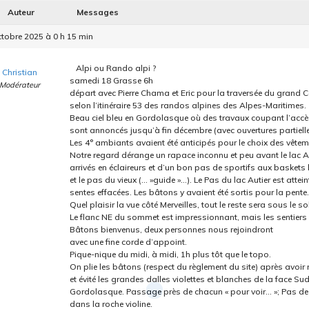
Auteur
Messages
tobre 2025 à 0 h 15 min
Alpi ou Rando alpi ?
Christian
samedi 18 Grasse 6h
Modérateur
départ avec Pierre Chama et Eric pour la traversée du grand 
selon l’itinéraire 53 des randos alpines des Alpes-Maritimes.
Beau ciel bleu en Gordolasque où des travaux coupant l’accè
sont annoncés jusqu’à fin décembre (avec ouvertures partielle
Les 4° ambiants avaient été anticipés pour le choix des vêtem
Notre regard dérange un rapace inconnu et peu avant le lac Aut
arrivés en éclaireurs et d’un bon pas de sportifs aux baskets l
et le pas du vieux (… »guide »…). Le Pas du lac Autier est attei
sentes effacées. Les bâtons y avaient été sortis pour la pente.
Quel plaisir la vue côté Merveilles, tout le reste sera sous le sol
Le flanc NE du sommet est impressionnant, mais les sentiers 
Bâtons bienvenus, deux personnes nous rejoindront
avec une fine corde d’appoint.
Pique-nique du midi, à midi, 1h plus tôt que le topo.
On plie les bâtons (respect du règlement du site) après avo
et évité les grandes dalles violettes et blanches de la face Su
Gordolasque. Passage près de chacun « pour voir… »; Pas de 
dans la roche violine.