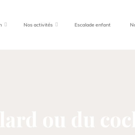
n
Nos activités
Escalade enfant
No
lard ou du co