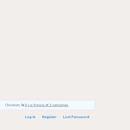
Christian
, le
il y a 9 mois et 2 semaines
.
Log In
Register
Lost Password