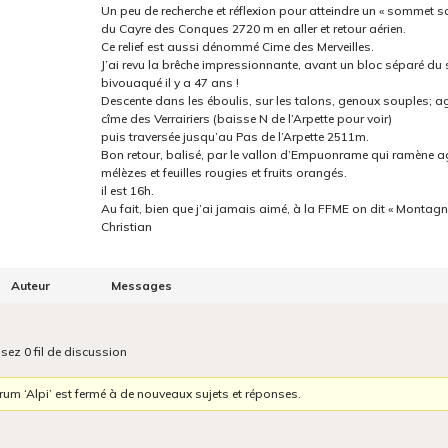
Un peu de recherche et réflexion pour atteindre un « sommet 
du Cayre des Conques 2720 m en aller et retour aérien.
Ce relief est aussi dénommé Cime des Merveilles.
J’ai revu la brêche impressionnante, avant un bloc séparé d
bivouaqué il y a 47 ans !
Descente dans les éboulis, sur les talons, genoux souples; ag
cîme des Verrairiers (baisse N de l’Arpette pour voir)
puis traversée jusqu’au Pas de l’Arpette 2511m.
Bon retour, balisé, par le vallon d’Empuonrame qui ramène a
mélèzes et feuilles rougies et fruits orangés.
il est 16h.
Au fait, bien que j’ai jamais aimé, à la FFME on dit « Montag
Christian
Auteur
Messages
isez 0 fil de discussion
rum ‘Alpi’ est fermé à de nouveaux sujets et réponses.