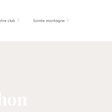
tre club
Soirée montagne
chon