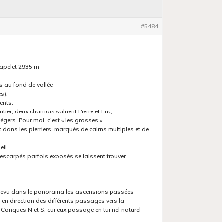
#5484
Capelet 2935 m
s au fond de vallée
s).
ents.
ier, deux chamois saluent Pierre et Eric,
égers. Pour moi, c’est « les grosses »
nt dans les pierriers, marqués de cairns multiples et de
eil.
escarpés parfois exposés se laissent trouver.
ir revu dans le panorama les ascensions passées
d en direction des différents passages vers la
Conques N et S, curieux passage en tunnel naturel