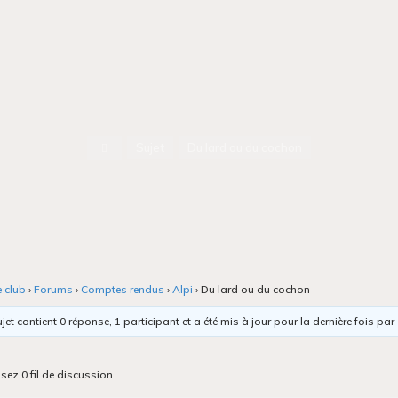
Accueil
Sujet
Du lard ou du cochon
e club
›
Forums
›
Comptes rendus
›
Alpi
›
Du lard ou du cochon
jet contient 0 réponse, 1 participant et a été mis à jour pour la dernière fois par
isez 0 fil de discussion