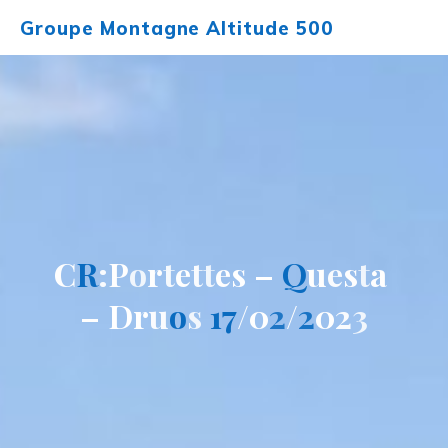
Aller
Groupe Montagne Altitude 500
au
contenu
C
R
:
P
o
r
t
e
t
t
e
s
–
Q
u
e
s
t
a
–
D
r
u
o
s
1
7
/
0
2
/
2
0
2
3