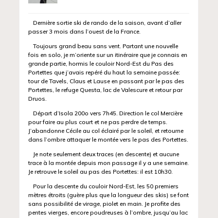
Dernière sortie ski de rando de la saison, avant d’aller
passer 3 mois dans l’ouest de la France.
Toujours grand beau sans vent. Partant une nouvelle
fois en solo, je m’oriente sur un itinéraire que je connais en
grande partie, hormis le couloir Nord-Est du Pas des
Portettes que j’avais repéré du haut la semaine passée:
tour de Tavels, Claus et Lause en passant par le pas des
Portettes, le refuge Questa, lac de Valescure et retour par
Druos.
Départ d’Isola 200o vers 7h45. Direction le col Mercière
pour faire au plus court et ne pas perdre de temps.
J’abandonne Cécile au col éclairé par le soleil, et retourne
dans l’ombre attaquer le montée vers le pas des Portettes.
Je note seulement deux traces (en descente) et aucune
trace à la montée depuis mon passage il y a une semaine.
Je retrouve le soleil au pas des Portettes: il est 10h30.
Pour la descente du couloir Nord-Est, les 50 premiers
mètres étroits (guère plus que la longueur des skis) se font
sans possibilité de virage, piolet en main. Je profite des
pentes vierges, encore poudreuses à l’ombre, jusqu’au lac