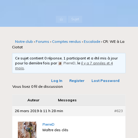
Accueil
Sujet
Notre club
›
Forums
›
Comptes rendus
›
Escalade
›
CR: WE à La
Ciotat
Ce sujet contient 0 réponse, 1 participant et a été mis à jour
pour la dernière fois par
PierreD
, le
il y a 7 années et 4
mois
.
Log In
Register
Lost Password
Vous lisez 0 fil de discussion
Auteur
Messages
26 mars 2019 à 11 h 28 min
#623
PierreD
Maître des clés