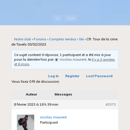
Accueil
Sujet
Notre club
›
Forums
›
Comptes rendus
›
Ski
›
CR: Tour de la cime
de Tavels 03/02/2023
Ce sujet contient 0 réponse, 1 participant et a été mis à jour
pour la dernière fois par
nicolas.maurent
, le
il y a 3 années
et 6 mois
.
Log In
Register
Lost Password
Vous lisez 0 fil de discussion
Auteur
Messages
8 février 2023 à 18 h 39 min
#3373
nicolas.maurent
Participant