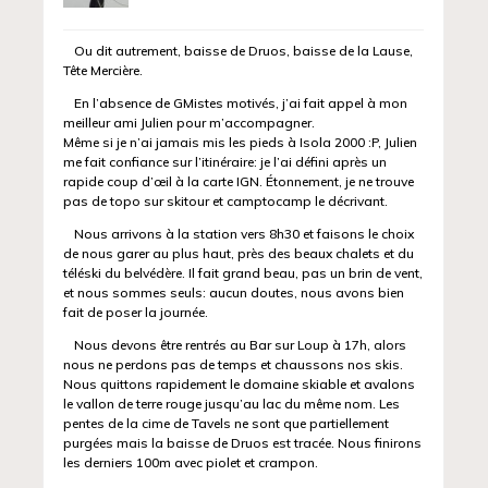
Ou dit autrement, baisse de Druos, baisse de la Lause,
Tête Mercière.
En l’absence de GMistes motivés, j’ai fait appel à mon
meilleur ami Julien pour m’accompagner.
Même si je n’ai jamais mis les pieds à Isola 2000 :P, Julien
me fait confiance sur l’itinéraire: je l’ai défini après un
rapide coup d’œil à la carte IGN. Étonnement, je ne trouve
pas de topo sur skitour et camptocamp le décrivant.
Nous arrivons à la station vers 8h30 et faisons le choix
de nous garer au plus haut, près des beaux chalets et du
téléski du belvédère. Il fait grand beau, pas un brin de vent,
et nous sommes seuls: aucun doutes, nous avons bien
fait de poser la journée.
Nous devons être rentrés au Bar sur Loup à 17h, alors
nous ne perdons pas de temps et chaussons nos skis.
Nous quittons rapidement le domaine skiable et avalons
le vallon de terre rouge jusqu’au lac du même nom. Les
pentes de la cime de Tavels ne sont que partiellement
purgées mais la baisse de Druos est tracée. Nous finirons
les derniers 100m avec piolet et crampon.