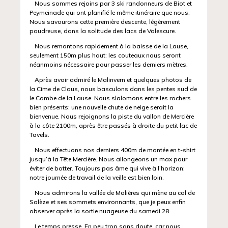
Nous sommes rejoins par 3 ski randonneurs de Biot et
Peymeinade qui ont planifié le même itinéraire que nous.
Nous savourons cette première descente, légèrement
poudreuse, dans la solitude des lacs de Valescure.
Nous remontons rapidement à la baisse de la Lause,
seulement 150m plus haut: les couteaux nous seront
néanmoins nécessaire pour passer les derniers mètres.
Après avoir admiré le Malinvern et quelques photos de
la Cime de Claus, nous basculons dans les pentes sud de
le Combe de la Lause. Nous slalomons entre les rochers
bien présents: une nouvelle chute de neige serait la
bienvenue. Nous rejoignons la piste du vallon de Mercière
à la côte 2100m, après être passés à droite du petit lac de
Tavels.
Nous effectuons nos derniers 400m de montée en t-shirt
jusqu’à la Tête Mercière. Nous allongeons un max pour
éviter de botter. Toujours pas âme qui vive à l’horizon:
notre journée de travail de la veille est bien loin.
Nous admirons la vallée de Molières qui mène au col de
Salèze et ses sommets environnants, que je peux enfin
observer après la sortie nuageuse du samedi 28.
Le temps presse. En peu trop sans doute, car nous