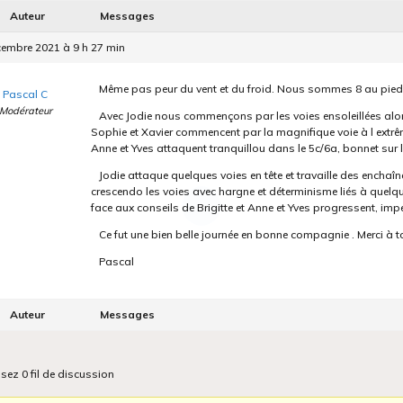
Auteur
Messages
cembre 2021 à 9 h 27 min
Même pas peur du vent et du froid. Nous sommes 8 au pied 
Pascal C
Modérateur
Avec Jodie nous commençons par les voies ensoleillées alors 
Sophie et Xavier commencent par la magnifique voie à l extrêm
Anne et Yves attaquent tranquillou dans le 5c/6a, bonnet sur l
Jodie attaque quelques voies en tête et travaille des enchaî
crescendo les voies avec hargne et déterminisme liés à quelq
face aux conseils de Brigitte et Anne et Yves progressent, impe
Ce fut une bien belle journée en bonne compagnie . Merci à 
Pascal
Auteur
Messages
isez 0 fil de discussion