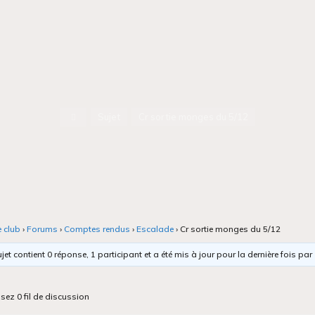
Accueil
Sujet
Cr sortie monges du 5/12
e club
›
Forums
›
Comptes rendus
›
Escalade
›
Cr sortie monges du 5/12
jet contient 0 réponse, 1 participant et a été mis à jour pour la dernière fois par
isez 0 fil de discussion