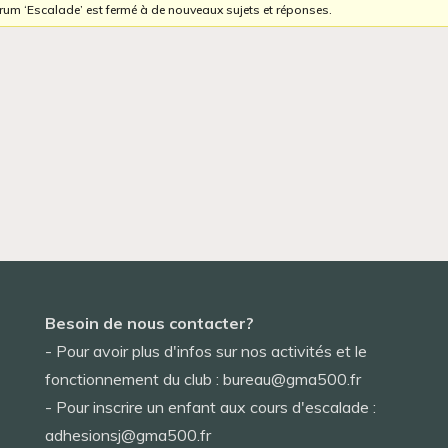
orum ‘Escalade’ est fermé à de nouveaux sujets et réponses.
Besoin de nous contacter?
- Pour avoir plus d'infos sur nos activités et le
fonctionnement du club : bureau@gma500.fr
- Pour inscrire un enfant aux cours d'escalade :
adhesionsj@gma500.fr