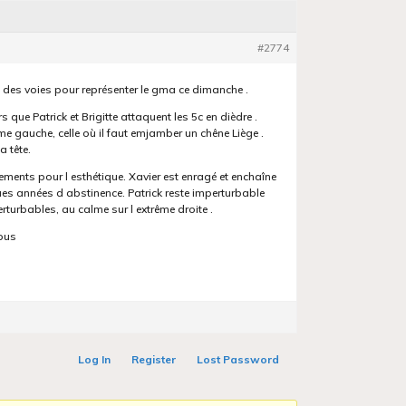
#2774
des voies pour représenter le gma ce dimanche .
que Patrick et Brigitte attaquent les 5c en dièdre .
e gauche, celle où il faut emjamber un chêne Liège .
a tête.
nements pour l esthétique. Xavier est enragé et enchaîne
ues années d abstinence. Patrick reste imperturbable
rturbables, au calme sur l extrême droite .
tous
Log In
Register
Lost Password