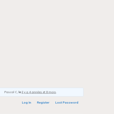
Pascal C
, le
il y a 4 années et 8 mois
.
Log In
Register
Lost Password