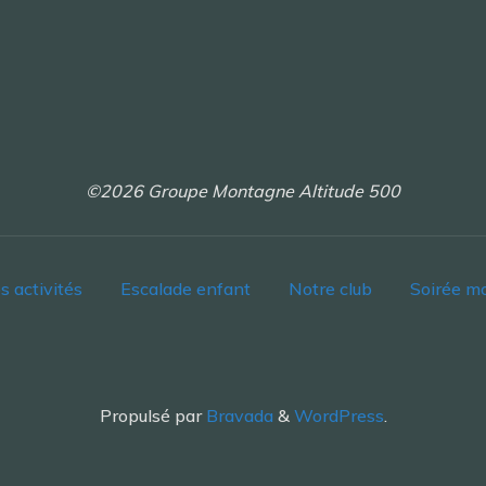
©2026 Groupe Montagne Altitude 500
s activités
Escalade enfant
Notre club
Soirée m
Propulsé par
Bravada
&
WordPress
.