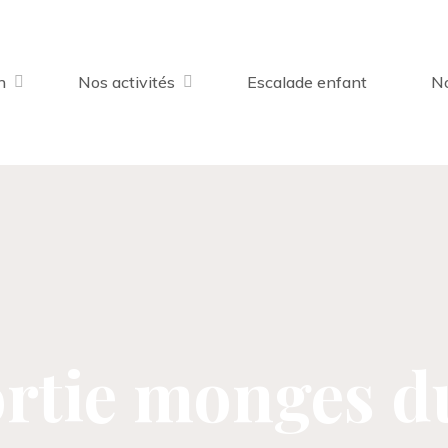
n
Nos activités
Escalade enfant
No
ortie monges du