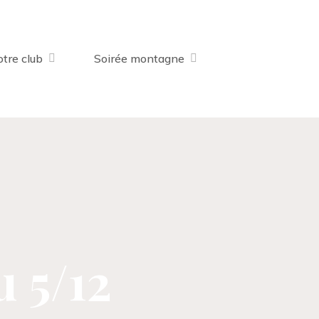
tre club
Soirée montagne
 5/12