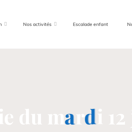
n
Nos activités
Escalade enfant
No
i
e
d
u
m
a
a
r
d
d
i
1
2