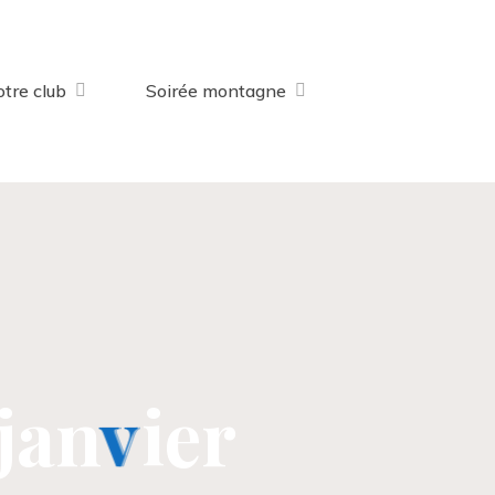
tre club
Soirée montagne
j
a
n
v
v
i
e
r