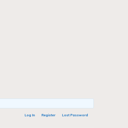
Log In
Register
Lost Password