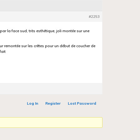
#2253
ar la face sud, très esthétique, joli montée sur une
ur remontée sur les crêtes pour un début de coucher de
fait
Log In
Register
Lost Password