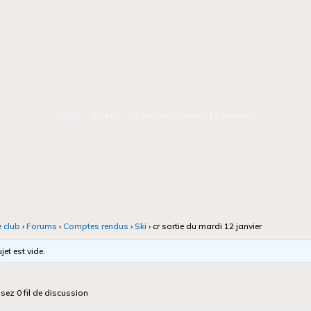
Accueil
Sujet
cr sortie du mardi 12 janvier
e club
›
Forums
›
Comptes rendus
›
Ski
›
cr sortie du mardi 12 janvier
jet est vide.
isez 0 fil de discussion