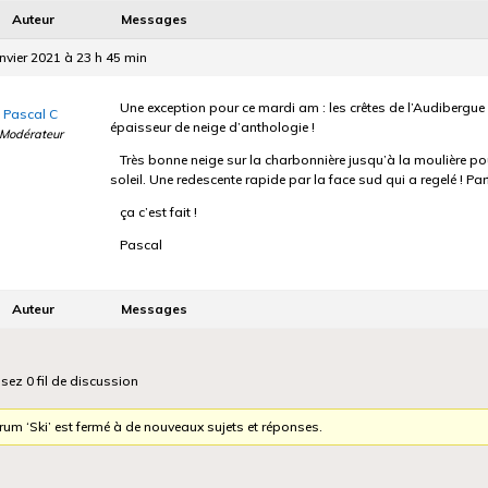
Auteur
Messages
nvier 2021 à 23 h 45 min
Une exception pour ce mardi am : les crêtes de l’Audibergue p
Pascal C
épaisseur de neige d’anthologie !
Modérateur
Très bonne neige sur la charbonnière jusqu’à la moulière po
soleil. Une redescente rapide par la face sud qui a regelé ! Par
ça c’est fait !
Pascal
Auteur
Messages
isez 0 fil de discussion
rum ‘Ski’ est fermé à de nouveaux sujets et réponses.