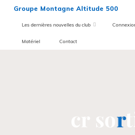
Aller
Groupe Montagne Altitude 500
au
contenu
Les dernières nouvelles du club
Connexio
Matériel
Contact
c
r
s
o
r
r
t