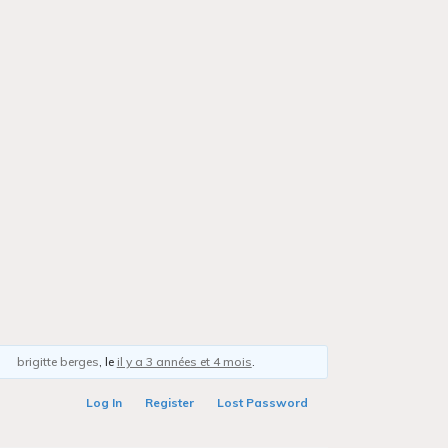
b
brigitte berges
, le
il y a 3 années et 4 mois
.
Log In
Register
Lost Password