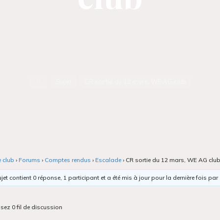
Accueil
Sujet
CR sortie du 12 mars, WE AG club
e club
›
Forums
›
Comptes rendus
›
Escalade
›
CR sortie du 12 mars, WE AG clu
jet contient 0 réponse, 1 participant et a été mis à jour pour la dernière fois par
isez 0 fil de discussion