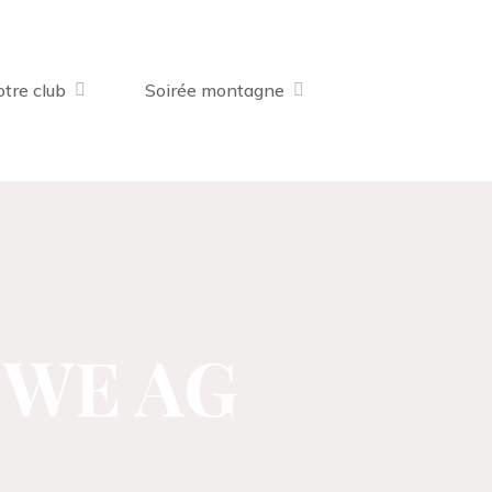
tre club
Soirée montagne
, WE AG