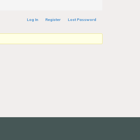
Log In
Register
Lost Password