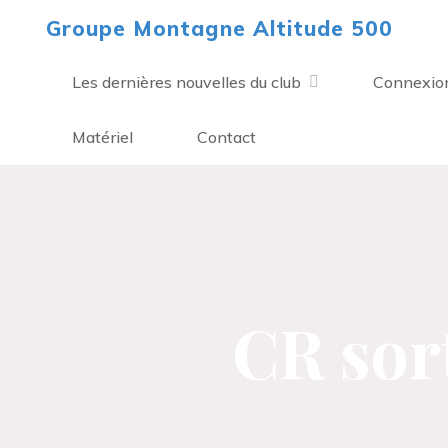
Aller
Groupe Montagne Altitude 500
au
contenu
Les dernières nouvelles du club
Connexio
Matériel
Contact
CR sor