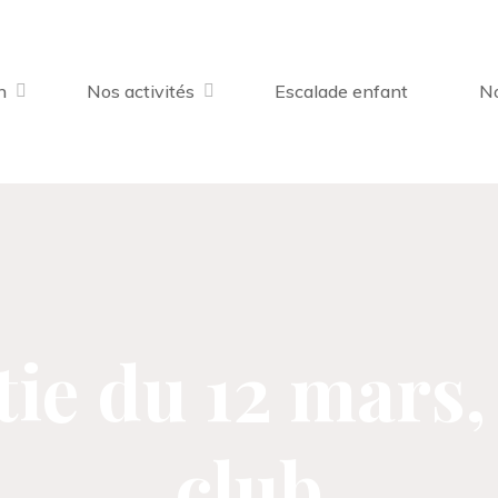
n
Nos activités
Escalade enfant
No
tie du 12 mars
club