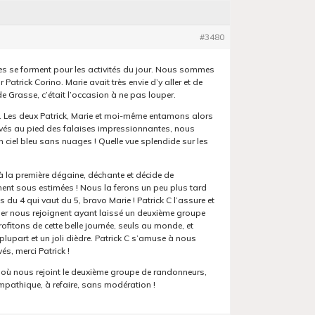
#3480
upes se forment pour les activités du jour. Nous sommes
atrick Corino. Marie avait très envie d’y aller et de
 de Grasse, c’était l’occasion à ne pas louper.
s. Les deux Patrick, Marie et moi-même entamons alors
rivés au pied des falaises impressionnantes, nous
ciel bleu sans nuages ! Quelle vue splendide sur les
, à la première dégaine, déchante et décide de
iment sous estimées ! Nous la ferons un peu plus tard
s du 4 qui vaut du 5, bravo Marie ! Patrick C l’assure et
ier nous rejoignent ayant laissé un deuxième groupe
rofitons de cette belle journée, seuls au monde, et
 plupart et un joli dièdre. Patrick C s’amuse à nous
és, merci Patrick !
ée où nous rejoint le deuxième groupe de randonneurs,
ympathique, à refaire, sans modération !