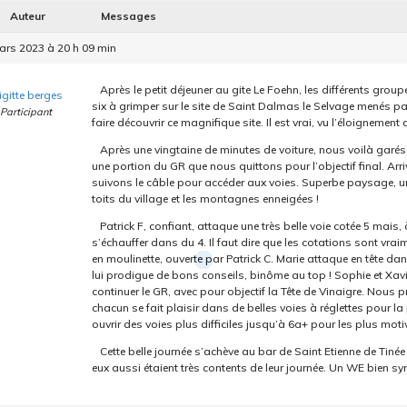
Auteur
Messages
ars 2023 à 20 h 09 min
Après le petit déjeuner au gite Le Foehn, les différents gro
igitte berges
six à grimper sur le site de Saint Dalmas le Selvage menés par P
Participant
faire découvrir ce magnifique site. Il est vrai, vu l’éloignement
Après une vingtaine de minutes de voiture, nous voilà garé
une portion du GR que nous quittons pour l’objectif final. Ar
suivons le câble pour accéder aux voies. Superbe paysage, un 
toits du village et les montagnes enneigées !
Patrick F, confiant, attaque une très belle voie cotée 5 mais
s’échauffer dans du 4. Il faut dire que les cotations sont vra
en moulinette, ouverte par Patrick C. Marie attaque en tête dan
lui prodigue de bons conseils, binôme au top ! Sophie et Xav
continuer le GR, avec pour objectif la Tête de Vinaigre. Nous p
chacun se fait plaisir dans de belles voies à réglettes pour la
ouvrir des voies plus difficiles jusqu’à 6a+ pour les plus motiv
Cette belle journée s’achève au bar de Saint Etienne de Tin
eux aussi étaient très contents de leur journée. Un WE bien s