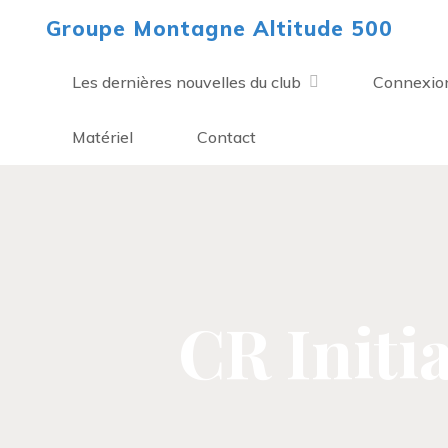
Aller
Groupe Montagne Altitude 500
au
contenu
Les dernières nouvelles du club
Connexio
Matériel
Contact
CR Initia