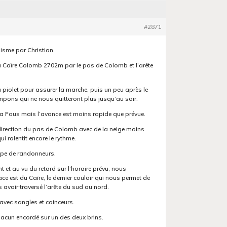
#2871
nisme par Christian.
u Caïre Colomb 2702m par le pas de Colomb et l’arête
u piolet pour assurer la marche, puis un peu après le
mpons qui ne nous quitteront plus jusqu’au soir.
la Fous mais l’avance est moins rapide que prévue.
direction du pas de Colomb avec de la neige moins
 ralentit encore le rythme.
pe de randonneurs.
t et au vu du retard sur l’horaire prévu, nous
ce est du Caïre, le dernier couloir qui nous permet de
 avoir traversé l’arête du sud au nord.
avec sangles et coinceurs.
hacun encordé sur un des deux brins.