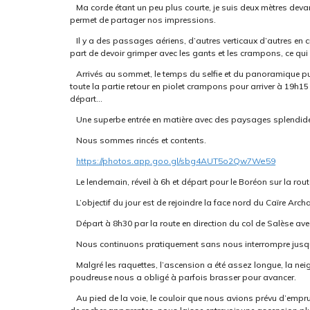
Ma corde étant un peu plus courte, je suis deux mètres dev
permet de partager nos impressions.
Il y a des passages aériens, d’autres verticaux d’autres en cr
part de devoir grimper avec les gants et les crampons, ce qui 
Arrivés au sommet, le temps du selfie et du panoramique pu
toute la partie retour en piolet crampons pour arriver à 19h15
départ…
Une superbe entrée en matière avec des paysages splendid
Nous sommes rincés et contents.
https://photos.app.goo.gl/sbg4AUT5o2Qw7We59
Le lendemain, réveil à 6h et départ pour le Boréon sur la rou
L’objectif du jour est de rejoindre la face nord du Caïre Arch
Départ à 8h30 par la route en direction du col de Salèse avec 
Nous continuons pratiquement sans nous interrompre jusqu’
Malgré les raquettes, l’ascension a été assez longue, la neig
poudreuse nous a obligé à parfois brasser pour avancer.
Au pied de la voie, le couloir que nous avions prévu d’empr