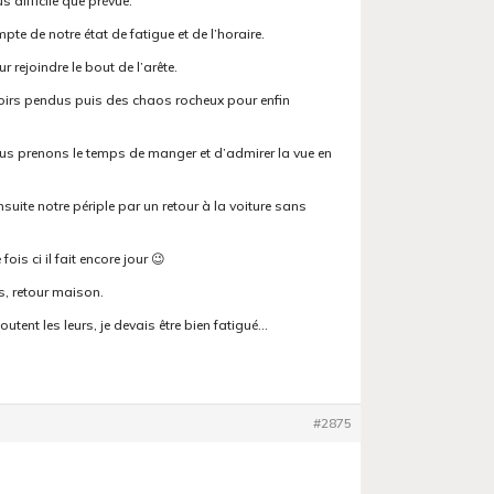
 difficile que prévue.
e de notre état de fatigue et de l’horaire.
 rejoindre le bout de l’arête.
loirs pendus puis des chaos rocheux pour enfin
nous prenons le temps de manger et d’admirer la vue en
suite notre périple par un retour à la voiture sans
ois ci il fait encore jour 😉
s, retour maison.
tent les leurs, je devais être bien fatigué…
#2875