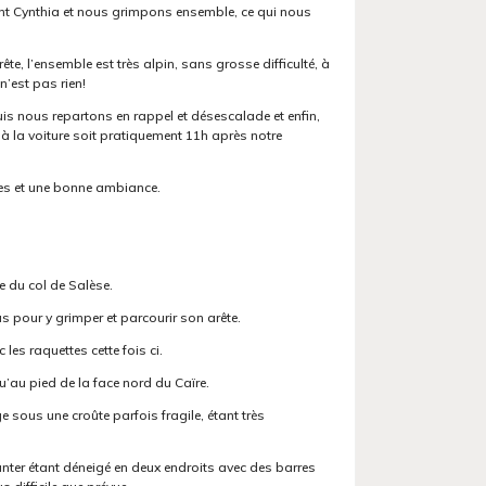
ant Cynthia et nous grimpons ensemble, ce qui nous
ête, l’ensemble est très alpin, sans grosse difficulté, à
n’est pas rien!
is nous repartons en rappel et désescalade et enfin,
 à la voiture soit pratiquement 11h après notre
es et une bonne ambiance.
te du col de Salèse.
as pour y grimper et parcourir son arête.
les raquettes cette fois ci.
au pied de la face nord du Caïre.
e sous une croûte parfois fragile, étant très
unter étant déneigé en deux endroits avec des barres