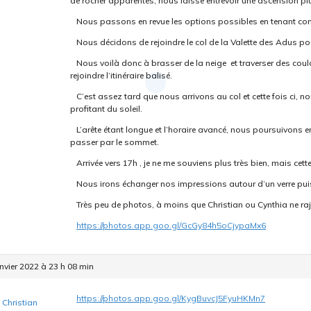
de rocher apparentes, nous laisse entrevoir une ascension plus
Nous passons en revue les options possibles en tenant compt
Nous décidons de rejoindre le col de la Valette des Adus pour
Nous voilà donc à brasser de la neige et traverser des cou
rejoindre l’itinéraire balisé.
C’est assez tard que nous arrivons au col et cette fois ci, 
profitant du soleil.
L’arête étant longue et l’horaire avancé, nous poursuivons en
passer par le sommet.
Arrivée vers 17h , je ne me souviens plus très bien, mais cette f
Nous irons échanger nos impressions autour d’un verre pui
Très peu de photos, à moins que Christian ou Cynthia ne rajou
https://photos.app.goo.gl/GcGy84h5oCjypaMx6
nvier 2022 à 23 h 08 min
https://photos.app.goo.gl/KygBuvcJ5FyuHKMn7
Christian