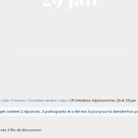
Accueil
Sujet
CR Initiation Alpinisme les 28 et 29 jan
e club
›
Forums
›
Comptes rendus
›
Alpi
›
CR Initiation Alpinisme les 28 et 29 jan
jet contient 2 réponses, 3 participants et a été mis à jour pour la dernière fois 
isez 2 fils de discussion