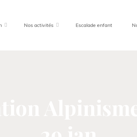
n
Nos activités
Escalade enfant
No
tion Alpinisme
29 jan