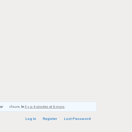
par
cfaure
, le
il y a 4 années et 6 mois
.
Log In
Register
Lost Password