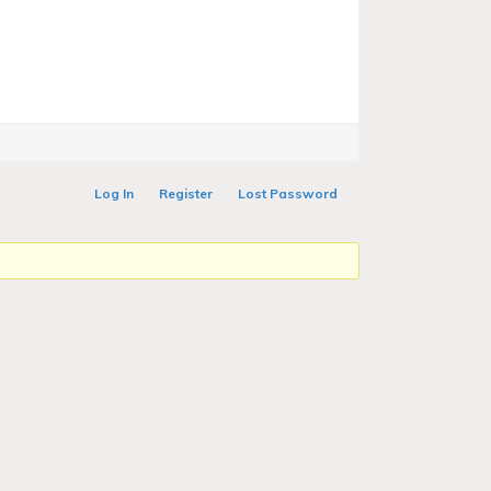
Log In
Register
Lost Password