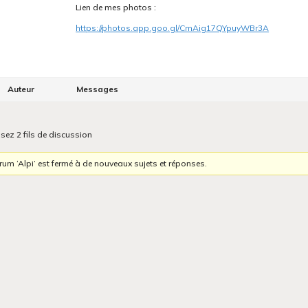
Lien de mes photos :
https://photos.app.goo.gl/CmAig17QYpuyWBr3A
Auteur
Messages
isez 2 fils de discussion
rum ‘Alpi’ est fermé à de nouveaux sujets et réponses.