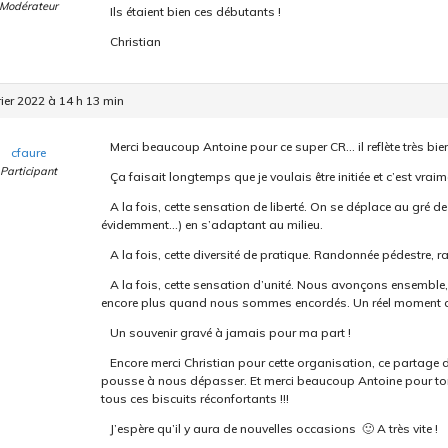
Modérateur
Ils étaient bien ces débutants !
Christian
rier 2022 à 14 h 13 min
Merci beaucoup Antoine pour ce super CR… il reflète très bi
cfaure
Participant
Ça faisait longtemps que je voulais être initiée et c’est vrai
A la fois, cette sensation de liberté. On se déplace au gré d
évidemment…) en s’adaptant au milieu.
A la fois, cette diversité de pratique. Randonnée pédestre,
A la fois, cette sensation d’unité. Nous avonçons ensemble,
encore plus quand nous sommes encordés. Un réel moment d
Un souvenir gravé à jamais pour ma part !
Encore merci Christian pour cette organisation, ce partage
pousse à nous dépasser. Et merci beaucoup Antoine pour ton
tous ces biscuits réconfortants !!!
J’espère qu’il y aura de nouvelles occasions 🙂 A très vite !