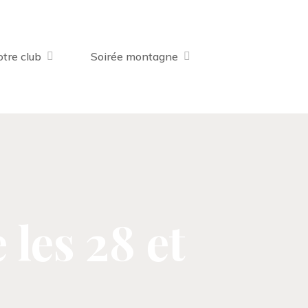
tre club
Soirée montagne
 les 28 et