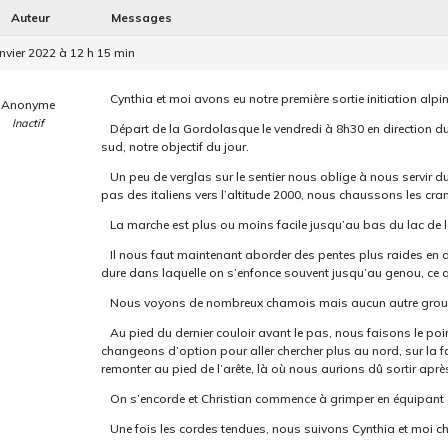
Auteur
Messages
nvier 2022 à 12 h 15 min
Cynthia et moi avons eu notre première sortie initiation alpi
Anonyme
Inactif
Départ de la Gordolasque le vendredi à 8h30 en direction d
sud, notre objectif du jour.
Un peu de verglas sur le sentier nous oblige à nous servir d
pas des italiens vers l’altitude 2000, nous chaussons les cra
La marche est plus ou moins facile jusqu’au bas du lac de 
Il nous faut maintenant aborder des pentes plus raides en 
dure dans laquelle on s’enfonce souvent jusqu’au genou, ce qui
Nous voyons de nombreux chamois mais aucun autre grou
Au pied du dernier couloir avant le pas, nous faisons le poin
changeons d’option pour aller chercher plus au nord, sur la fa
remonter au pied de l’arête, là où nous aurions dû sortir après
On s’encorde et Christian commence à grimper en équipant 
Une fois les cordes tendues, nous suivons Cynthia et moi c