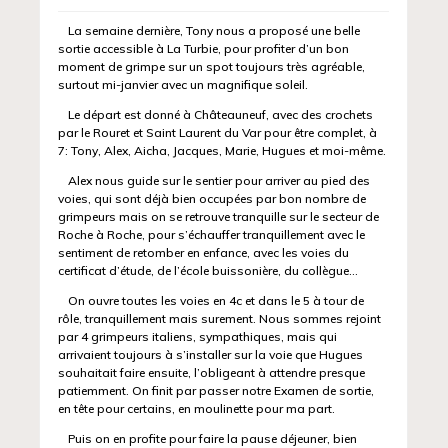
La semaine dernière, Tony nous a proposé une belle
sortie accessible à La Turbie, pour profiter d’un bon
moment de grimpe sur un spot toujours très agréable,
surtout mi-janvier avec un magnifique soleil.
Le départ est donné à Châteauneuf, avec des crochets
par le Rouret et Saint Laurent du Var pour être complet, à
7: Tony, Alex, Aicha, Jacques, Marie, Hugues et moi-même.
Alex nous guide sur le sentier pour arriver au pied des
voies, qui sont déjà bien occupées par bon nombre de
grimpeurs mais on se retrouve tranquille sur le secteur de
Roche à Roche, pour s’échauffer tranquillement avec le
sentiment de retomber en enfance, avec les voies du
certificat d’étude, de l’école buissonière, du collègue…
On ouvre toutes les voies en 4c et dans le 5 à tour de
rôle, tranquillement mais surement. Nous sommes rejoint
par 4 grimpeurs italiens, sympathiques, mais qui
arrivaient toujours à s’installer sur la voie que Hugues
souhaitait faire ensuite, l’obligeant à attendre presque
patiemment. On finit par passer notre Examen de sortie,
en tête pour certains, en moulinette pour ma part.
Puis on en profite pour faire la pause déjeuner, bien