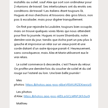
installés au soleil, sauf Alex qui sort son ordinateur pour
2 réunions de travail. Ses interlocuteurs ont du enviés ses
conditions de travail ! Les italiens étant toujours là,
Hugues et moi cherchons et trouvons des gros blocs, non
pas à escalader, mais pour digérer tranquillement.
On finit par rejoindre la Loubière, toujours bien occupée,
mais on trouve quelques voies libres qui nous attendent
pour finir la journée. Hugues m’ouvre Shambala, notre
dernière voie du jour, tandis que Aicha part un peu plus à
gauche et improvise un relai sur un vieux point et une
corde datant d’un autre époque parait-il. Heureusement,
sans conséquence, mais Alex et Marie utiliseront eux le
vrai relais.
Le soleil commence à descendre, c’est l’heure du retour.
On profite une dernière fois du coucher de soleil et du ciel
rouge sur l’esterel au loin. Une bien belle journée !
Mes
photos:
https://photos.app.goo.gl/seVJ5WURZEXiwsjz5
Les photos
d’Alex:
https://photos.app.goo.gl/DLpGCLMRiF2Kh3ur9
Mathieu