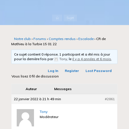
Accueil
Sujet
Notre club
›
Forums
›
Comptes rendus
›
Escalade
›
CR de
Mathieu à la Turbie 15 01 22
Ce sujet contient 0 réponse, 1 participant et a été mis à jour
pour la dernière fois par
Tony
, le
il y a 4 années et 6 mois
.
Log In
Register
Lost Password
Vous lisez 0 fil de discussion
Auteur
Messages
22 janvier 2022 à 21 h 49 min
#2861
Tony
Modérateur