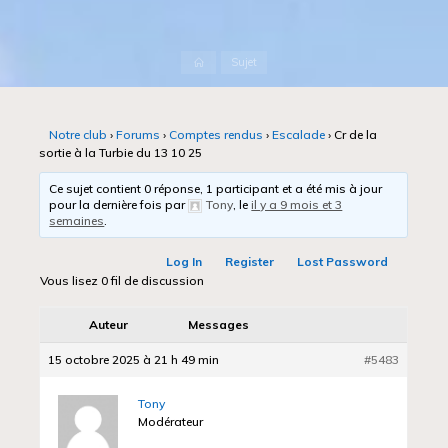
Accueil
Sujet
Notre club
›
Forums
›
Comptes rendus
›
Escalade
›
Cr de la
sortie à la Turbie du 13 10 25
Ce sujet contient 0 réponse, 1 participant et a été mis à jour
pour la dernière fois par
Tony
, le
il y a 9 mois et 3
semaines
.
Log In
Register
Lost Password
Vous lisez 0 fil de discussion
Auteur
Messages
15 octobre 2025 à 21 h 49 min
#5483
Tony
Modérateur