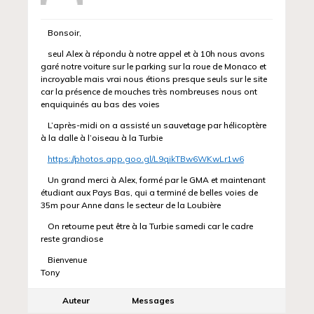
Bonsoir,
seul Alex à répondu à notre appel et à 10h nous avons
garé notre voiture sur le parking sur la roue de Monaco et
incroyable mais vrai nous étions presque seuls sur le site
car la présence de mouches très nombreuses nous ont
enquiquinés au bas des voies
L’après-midi on a assisté un sauvetage par hélicoptère
à la dalle à l’oiseau à la Turbie
https://photos.app.goo.gl/L9qikTBw6WKwLr1w6
Un grand merci à Alex, formé par le GMA et maintenant
étudiant aux Pays Bas, qui a terminé de belles voies de
35m pour Anne dans le secteur de la Loubière
On retourne peut être à la Turbie samedi car le cadre
reste grandiose
Bienvenue
Tony
Auteur
Messages