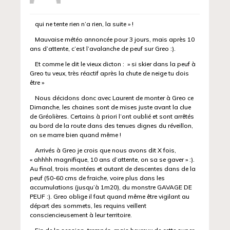
qui ne tente rien n’a rien, la suite » !
Mauvaise météo annoncée pour 3 jours, mais après 10
ans d’attente, c’est l’avalanche de peuf sur Greo :).
Et comme le dit le vieux dicton : » si skier dans la peuf à
Greo tu veux, très réactif après la chute de neige tu dois
être »
Nous décidons donc avec Laurent de monter à Greo ce
Dimanche, les chaines sont de mises juste avant la clue
de Gréolières. Certains à priori l’ont oublié et sont arrêtés
au bord de la route dans des tenues dignes du réveillon,
on se marre bien quand même !
Arrivés à Greo je crois que nous avons dit X fois,
« ahhhh magnifique, 10 ans d’attente, on sa se gaver » :).
Au final, trois montées et autant de descentes dans de la
peuf (50-60 cms de fraiche, voire plus dans les
accumulations (jusqu’à 1m20), du monstre GAVAGE DE
PEUF :). Greo oblige il faut quand même être vigilant au
départ des sommets, les requins veillent
consciencieusement à leur territoire.