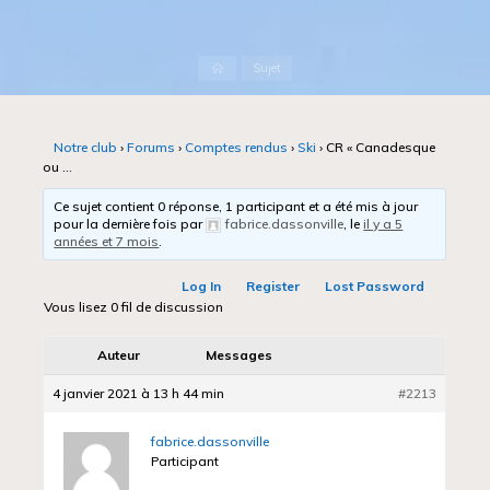
Accueil
Sujet
Notre club
›
Forums
›
Comptes rendus
›
Ski
›
CR « Canadesque
ou …
Ce sujet contient 0 réponse, 1 participant et a été mis à jour
pour la dernière fois par
fabrice.dassonville
, le
il y a 5
années et 7 mois
.
Log In
Register
Lost Password
Vous lisez 0 fil de discussion
Auteur
Messages
4 janvier 2021 à 13 h 44 min
#2213
fabrice.dassonville
Participant