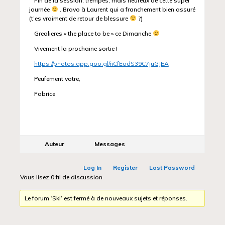
Fin de la session, trempés, mais heureux de cette super
journée
. Bravo à Laurent qui a franchement bien assuré
(t’es vraiment de retour de blessure
?)
Greolieres « the place to be » ce Dimanche
Vivement la prochaine sortie !
https://photos.app.goo.gl/nCfEodS39C7juGJEA
Peufement votre,
Fabrice
Auteur
Messages
Log In
Register
Lost Password
Vous lisez 0 fil de discussion
Le forum ‘Ski’ est fermé à de nouveaux sujets et réponses.