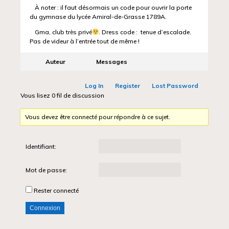
À noter : il faut désormais un code pour ouvrir la porte
du gymnase du lycée Amiral-de-Grasse 1789A.
Gma, club très privé
. Dress code : tenue d’escalade.
Pas de videur à l’entrée tout de même !
Auteur
Messages
Log In
Register
Lost Password
Vous lisez 0 fil de discussion
Vous devez être connecté pour répondre à ce sujet.
Identifiant:
Mot de passe:
Rester connecté
Connexion