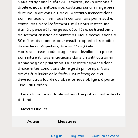
Nous atteignons la côte 2300 mètres , nous prenons à
droite et nous mettons nos couteaux sur une neige bien
dure .Nous arrivons au lac du Mercantour encore dans
son manteau d’hiver nous le contournons par le sud et
continuons Nord légèrement Est .Ils nous restent une
dernière pente où la neige est décaillée et se transforme
doucement en neige de printemps .Nous déchaussons à
30 mètres du sommet pour ensuite apprécier les maîtres
de ses lieux : Argentera, Brocan, Viso ,Guilé…
Après un casse-croûte frugal nous dévallons la pente
sommitale et nous engageons dans un petit couloir en
bonne neige de printemps .La descente se passe dans
d’excellentes conditions de neige de printemps. Mais
arrivés à la lisière de la forêt (1950mètres) celle-ci
devenant trop lourde ou absente nous obligent à porter
jusqu’au Boréon .
Fin de la balade attablé autour d un pot au centre de ski
de fond .
Merci à Hugues .
Auteur
Messages
Log In
Register
Lost Password