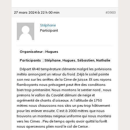
27 mars 2024 à 22 h 00 min
#3983
Stéphane
Participant
Organisateur : Hugues
Participants : Stéphane, Hugues, Sébastien, Nathalie
Départ 6h40 température clémente malgré les prévisions
météo annonçant un retour du froid .Déjà le soleil pointe
son nez sur les arrêtes de la Cime de Juisse. Et ses rayons
flamboyants nous présagent peut être des conditions
bien trop printanière. Nous montons le sentier nord , nous
prenons le vallon du Cavalet démuni de neige et
agrémenté de chants d’oiseaux. A l’altitude de 1750
mètres nous chaussons nos skis un peu trop hâtivement
pour les enlever ensuite. C’est à 2000 mètres que nous
trouvons un manteau neigeux uniforme qui nous montera
vers les Cimes . Peu de temps après avoir quitté la forêt
nous apercevons plein nord le col de Cerise .