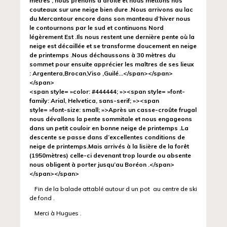
mètres , nous prenons à droite et nous mettons nos
couteaux sur une neige bien dure .Nous arrivons au lac
du Mercantour encore dans son manteau d’hiver nous
le contournons par le sud et continuons Nord
légèrement Est .Ils nous restent une dernière pente où la
neige est décaillée et se transforme doucement en neige
de printemps .Nous déchaussons à 30 mètres du
sommet pour ensuite apprécier les maîtres de ses lieux
: Argentera,Brocan,Viso ,Guilé…</span></span>
</span>
<span style= »color: #444444; »><span style= »font-
family: Arial, Helvetica, sans-serif; »><span
style= »font-size: small; »>Après un casse-croûte frugal
nous dévallons la pente sommitale et nous engageons
dans un petit couloir en bonne neige de printemps .La
descente se passe dans d’excellentes conditions de
neige de printemps.Mais arrivés à la lisière de la forêt
(1950mètres) celle-ci devenant trop lourde ou absente
nous obligent à porter jusqu’au Boréon .</span>
</span></span>
Fin de la balade attablé autour d un pot au centre de ski
de fond .
Merci à Hugues .