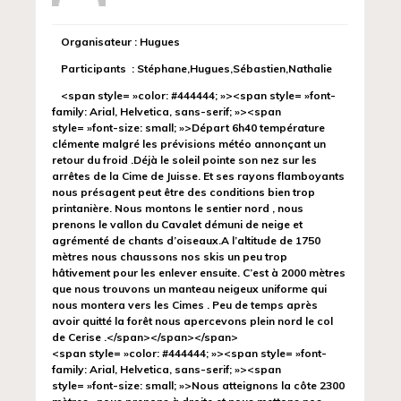
Organisateur : Hugues
Participants : Stéphane,Hugues,Sébastien,Nathalie
<span style= »color: #444444; »><span style= »font-
family: Arial, Helvetica, sans-serif; »><span
style= »font-size: small; »>Départ 6h40 température
clémente malgré les prévisions météo annonçant un
retour du froid .Déjà le soleil pointe son nez sur les
arrêtes de la Cime de Juisse. Et ses rayons flamboyants
nous présagent peut être des conditions bien trop
printanière. Nous montons le sentier nord , nous
prenons le vallon du Cavalet démuni de neige et
agrémenté de chants d’oiseaux.A l’altitude de 1750
mètres nous chaussons nos skis un peu trop
hâtivement pour les enlever ensuite. C’est à 2000 mètres
que nous trouvons un manteau neigeux uniforme qui
nous montera vers les Cimes . Peu de temps après
avoir quitté la forêt nous apercevons plein nord le col
de Cerise .</span></span></span>
<span style= »color: #444444; »><span style= »font-
family: Arial, Helvetica, sans-serif; »><span
style= »font-size: small; »>Nous atteignons la côte 2300