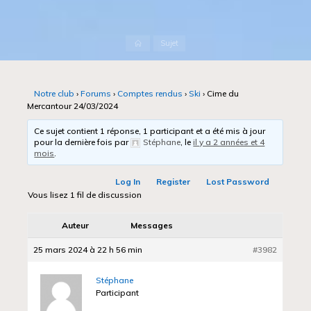
Accueil
Sujet
Notre club
›
Forums
›
Comptes rendus
›
Ski
›
Cime du
Mercantour 24/03/2024
Ce sujet contient 1 réponse, 1 participant et a été mis à jour
pour la dernière fois par
Stéphane
, le
il y a 2 années et 4
mois
.
Log In
Register
Lost Password
Vous lisez 1 fil de discussion
Auteur
Messages
25 mars 2024 à 22 h 56 min
#3982
Stéphane
Participant