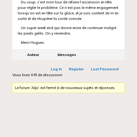
Du coup, c’est mon tour de refaire l’ascension en tête
pour régler le problème. Ce n’est pas le même engagement
lorsqu’on est en tête sur la glace, et je suis content de m’en
sortir et de récupérer la corde coincée.
Un super week end qui donne envie de continuer malgré
les pieds gelés. On y reviendra.
Merci Hugues.
Auteur
Messages
Log In
Register
Lost Password
Vous lisez 0 fil de discussion
Le forum ‘Alpi’ est fermé à de nouveaux sujets et réponses.