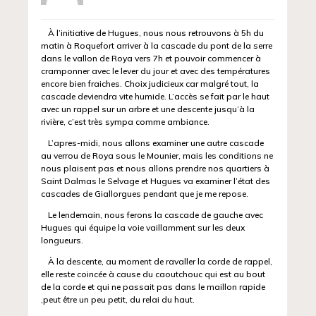
À l’initiative de Hugues, nous nous retrouvons à 5h du
matin à Roquefort arriver à la cascade du pont de la serre
dans le vallon de Roya vers 7h et pouvoir commencer à
cramponner avec le lever du jour et avec des températures
encore bien fraiches. Choix judicieux car malgré tout, la
cascade deviendra vite humide. L’accès se fait par le haut
avec un rappel sur un arbre et une descente jusqu’à la
rivière, c’est très sympa comme ambiance.
L’apres-midi, nous allons examiner une autre cascade
au verrou de Roya sous le Mounier, mais les conditions ne
nous plaisent pas et nous allons prendre nos quartiers à
Saint Dalmas le Selvage et Hugues va examiner l’état des
cascades de Giallorgues pendant que je me repose.
Le lendemain, nous ferons la cascade de gauche avec
Hugues qui équipe la voie vaillamment sur les deux
longueurs.
À la descente, au moment de ravaller la corde de rappel,
elle reste coincée à cause du caoutchouc qui est au bout
de la corde et qui ne passait pas dans le maillon rapide
,peut être un peu petit, du relai du haut.