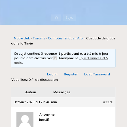
Accueil
Sujet
Notre club
›
Forums
›
Comptes rendus
›
Alpi
›
Cascade de glace
dans la Tinée
Ce sujet contient 0 réponse, 1 participant et a été mis à jour
pour la dernière fois par
Anonyme
, le
il y a 3 années et 5
mois
.
Log In
Register
Lost Password
Vous lisez 0 fil de discussion
Auteur
Messages
8 février 2023 à 12 h 46 min
#3378
Anonyme
Inactif