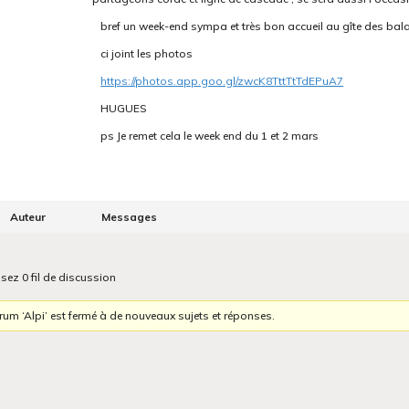
bref un week-end sympa et très bon accueil au gîte des bal
ci joint les photos
https://photos.app.goo.gl/zwcK8TttTtTdEPuA7
HUGUES
ps Je remet cela le week end du 1 et 2 mars
Auteur
Messages
isez 0 fil de discussion
rum ‘Alpi’ est fermé à de nouveaux sujets et réponses.