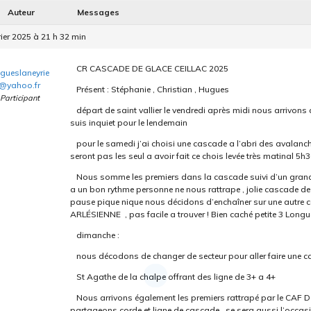
Auteur
Messages
rier 2025 à 21 h 32 min
CR CASCADE DE GLACE CEILLAC 2025
gueslaneyrie
@yahoo.fr
Présent : Stéphanie , Christian , Hugues
Participant
départ de saint vallier le vendredi après midi nous arrivons 
suis inquiet pour le lendemain
pour le samedi j’ai choisi une cascade a l’abri des avalan
seront pas les seul a avoir fait ce chois levée très matinal 5h
Nous somme les premiers dans la cascade suivi d’un gran
a un bon rythme personne ne nous rattrape , jolie cascade de 
pause pique nique nous décidons d’enchaîner sur une autre c
ARLÉSIENNE , pas facile a trouver ! Bien caché petite 3 Longue
dimanche :
nous décodons de changer de secteur pour aller faire une ca
St Agathe de la chalpe offrant des ligne de 3+ a 4+
Nous arrivons également les premiers rattrapé par le CA
partageons corde et ligne de cascade , se sera aussi l’occas