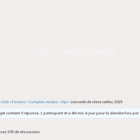
Accueil
Sujet
cascade de clace ceillac 2025
e club
›
Forums
›
Comptes rendus
›
Alpi
›
cascade de clace ceillac 2025
jet contient 0 réponse, 1 participant et a été mis à jour pour la dernière fois par
isez 0 fil de discussion