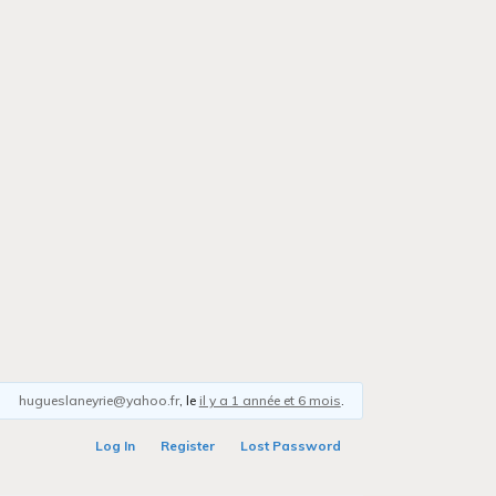
hugueslaneyrie@yahoo.fr
, le
il y a 1 année et 6 mois
.
Log In
Register
Lost Password