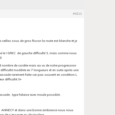
#4212
a ceillac sous de gros flocon la route est blanche et je
che le I GREC de gauche difficulté 3, mais comme nous
30
d nombre de cordée mais au vu de notre progression
difficulté modérée en 7 longueurs et en suite après une
ascade rarement faite car pas souvent en condition L
ur difficulté 3+
scade , type falaise avec moule possible .
F D ANNECY et dans une bonne ambiance nous nous
ion de s’essayer au dry tooling