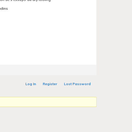
adins
Log In
Register
Lost Password