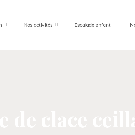
n
Nos activités
Escalade enfant
No
 de clace ceil