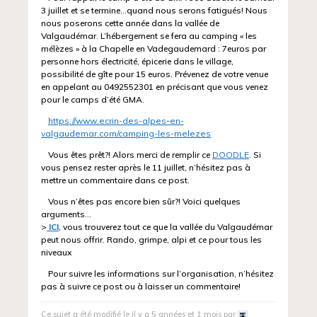
3 juillet et se termine…quand nous serons fatigués! Nous
nous poserons cette année dans la vallée de
Valgaudémar. L’hébergement se fera au camping « les
mélèzes » à la Chapelle en Vadegaudemard : 7euros par
personne hors électricité, épicerie dans le village,
possibilité de gîte pour 15 euros. Prévenez de votre venue
en appelant au 0492552301 en précisant que vous venez
pour le camps d’été GMA.
https://www.ecrin-des-alpes-en-
valgaudemar.com/camping-les-melezes
Vous êtes prêt?! Alors merci de remplir ce
DOODLE
. Si
vous pensez rester après le 11 juillet, n’hésitez pas à
mettre un commentaire dans ce post.
Vous n’êtes pas encore bien sûr?! Voici quelques
arguments…
>
ICI
, vous trouverez tout ce que la vallée du Valgaudémar
peut nous offrir. Rando, grimpe, alpi et ce pour tous les
niveaux
Pour suivre les informations sur l’organisation, n’hésitez
pas à suivre ce post ou à laisser un commentaire!
Ce sujet a été modifié le il y a 5 années et 1 mois par