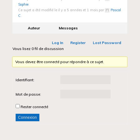
Sophie
.
Ce sujet a été modifié le il y a 5 années et 1 mois par
Pascal
C
.
Auteur
Messages
Log In
Register
Lost Password
Vous lisez 0 fil de discussion
Vous devez être connecté pour répondre à ce sujet.
Identifiant:
Mot de passe:
Rester connecté
Connexion