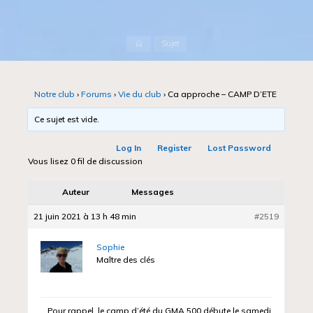
Accueil
Sujet
Notre club
›
Forums
›
Vie du club
›
Ca approche – CAMP D’ETE
Ce sujet est vide.
Log In
Register
Lost Password
Vous lisez 0 fil de discussion
Auteur
Messages
21 juin 2021 à 13 h 48 min
#2519
Sophie
Maître des clés
Pour rappel, le camp d’été du GMA 500 débute le samedi