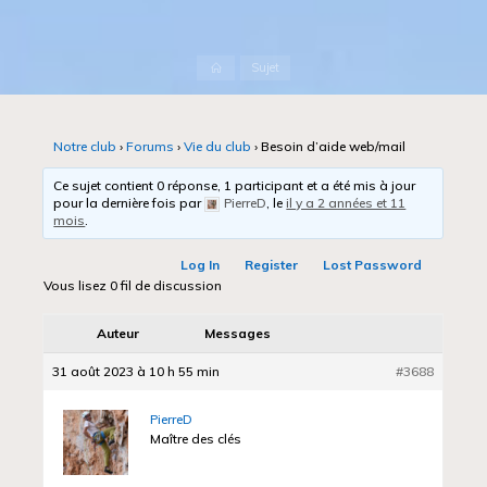
Accueil
Sujet
Notre club
›
Forums
›
Vie du club
›
Besoin d’aide web/mail
Ce sujet contient 0 réponse, 1 participant et a été mis à jour
pour la dernière fois par
PierreD
, le
il y a 2 années et 11
mois
.
Log In
Register
Lost Password
Vous lisez 0 fil de discussion
Auteur
Messages
31 août 2023 à 10 h 55 min
#3688
PierreD
Maître des clés