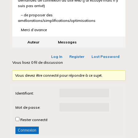
demandes de connexion au site web (j’ai essayé mais n’y
suis pas arrivé)
– de proposer des
améliorations/simplifications/optimisations
Merci d’avance
Auteur
Messages
Log In
Register
Lost Password
Vous lisez 0 fil de discussion
Vous devez être connecté pour répondre à ce sujet.
Identifiant:
Mot de passe:
Rester connecté
Connexion