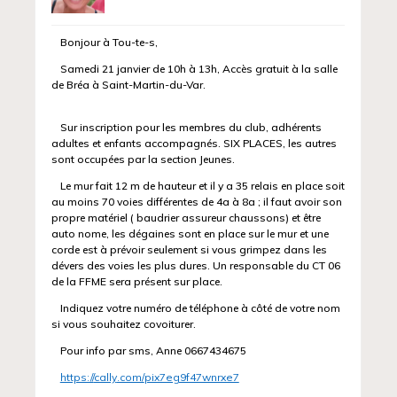
Bonjour à Tou-te-s,
Samedi
21
janvier de 10h à 13h, Accès gratuit à la salle
de Bréa à Saint-Martin-du-Var.
Sur inscription pour les membres du club, adhérents
adultes et enfants accompagnés. SIX PLACES, les autres
sont occupées par la section Jeunes.
Le mur fait 12 m de hauteur et il y a 35 relais en place soit
au moins 70 voies différentes de 4a à 8a ; il faut avoir son
propre matériel ( baudrier assureur chaussons) et être
auto nome, les dégaines sont en place sur le mur et une
corde est à prévoir seulement si vous grimpez dans les
dévers des voies les plus dures. Un responsable du CT 06
de la FFME sera présent sur place.
Indiquez votre numéro de téléphone à côté de votre nom
si vous souhaitez covoiturer.
Pour info par sms, Anne 0667434675
https://
cally
.com/
pix7eg9f47wnrxe7