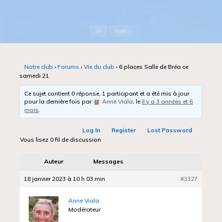
Accueil
Sujet
Notre club
›
Forums
›
Vie du club
›
6 places Salle de Bréa ce
samedi 21
Ce sujet contient 0 réponse, 1 participant et a été mis à jour
pour la dernière fois par
Anne Viala
, le
il y a 3 années et 6
mois
.
Log In
Register
Lost Password
Vous lisez 0 fil de discussion
Auteur
Messages
18 janvier 2023 à 10 h 03 min
#3327
Anne Viala
Modérateur