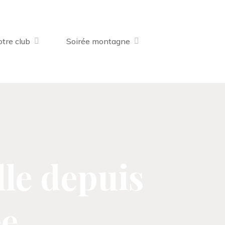
tre club
Soirée montagne
lle depuis
ée