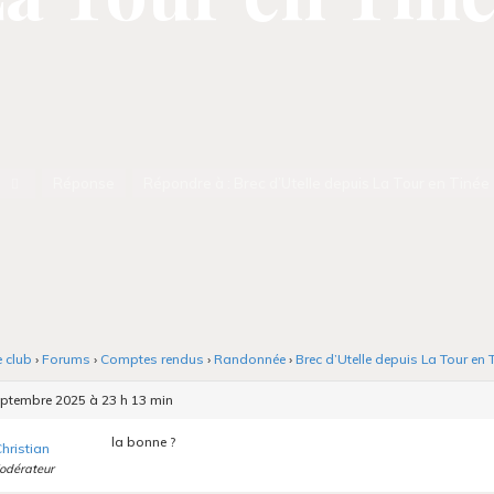
Accueil
Réponse
Répondre à : Brec d’Utelle depuis La Tour en Tinée
e club
›
Forums
›
Comptes rendus
›
Randonnée
›
Brec d’Utelle depuis La Tour en 
ptembre 2025 à 23 h 13 min
la bonne ?
hristian
odérateur