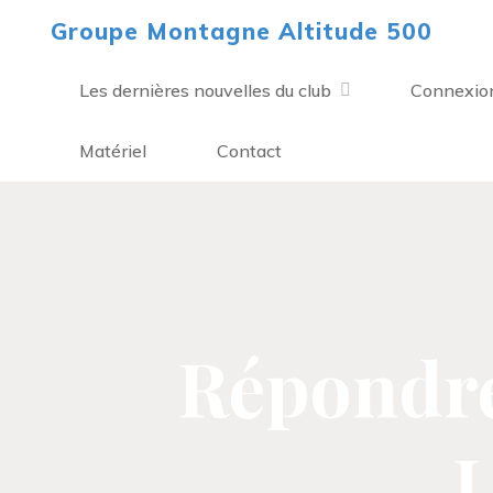
Aller
Groupe Montagne Altitude 500
au
contenu
Les dernières nouvelles du club
Connexio
Matériel
Contact
Répondre 
L