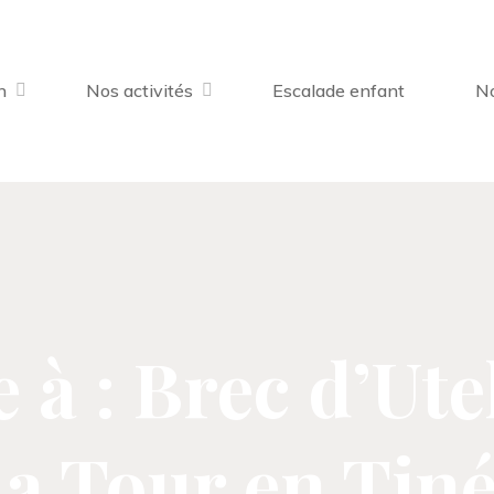
n
Nos activités
Escalade enfant
No
à : Brec d’Ute
a Tour en Tin