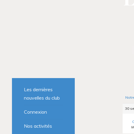
Les dernières
nouvelles du club
Notr
30 se
Connexion
C
Nos activités
M