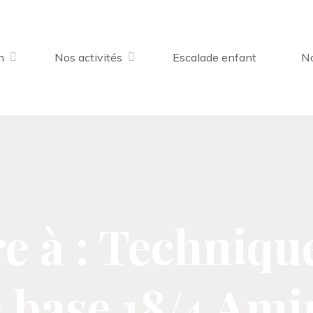
n
Nos activités
Escalade enfant
No
e à : Techniqu
 base 18/4 Ami