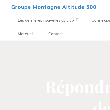
Aller
Groupe Montagne Altitude 500
au
contenu
Les dernières nouvelles du club
Connexio
Matériel
Contact
Répondr
de