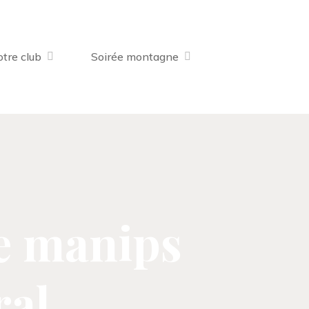
tre club
Soirée montagne
e manips
ral