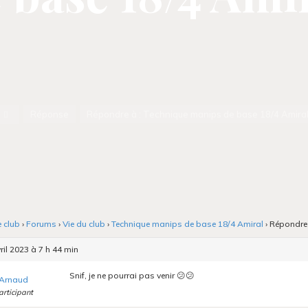
Accueil
Réponse
Répondre à : Technique manips de base 18/4 Amira
e club
›
Forums
›
Vie du club
›
Technique manips de base 18/4 Amiral
›
Répondre 
ril 2023 à 7 h 44 min
Snif, je ne pourrai pas venir 😕😕
Arnaud
articipant