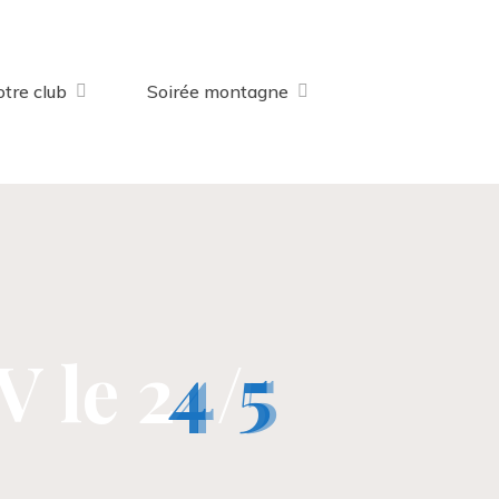
tre club
Soirée montagne
V
l
e
2
4
4
/
5
5