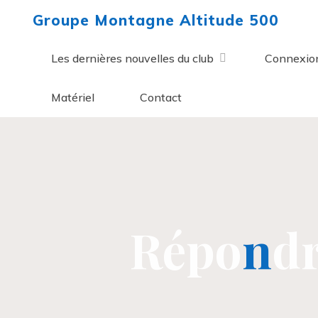
Aller
Groupe Montagne Altitude 500
au
contenu
Les dernières nouvelles du club
Connexio
Matériel
Contact
R
é
p
o
n
d