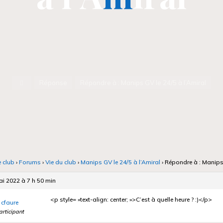
Accueil
Réponse
Répondre à : Manips GV le 24/5 à l’Amiral
e club
›
Forums
›
Vie du club
›
Manips GV le 24/5 à l’Amiral
›
Répondre à : Manips 
i 2022 à 7 h 50 min
<p style= »text-align: center; »>C’est à quelle heure ? :)</p>
cfaure
articipant