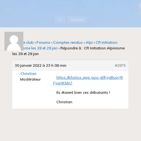
Accueil
Réponse
Notre club
›
Forums
›
Comptes rendus
›
Alpi
›
CR Initiation
Alpinisme les 28 et 29 jan
›
Répondre à : CR Initiation Alpinisme
les 28 et 29 jan
30 janvier 2022 à 23 h 08 min
#2875
Christian
https://photos.app.goo.gl/KygBuvcJ5
Modérateur
FyuHKMn7
Ils étaient bien ces débutants !
Christian