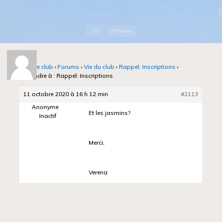
Accueil
Réponse
Notre club
›
Forums
›
Vie du club
›
Rappel: Inscriptions
›
Répondre à : Rappel: Inscriptions
11 octobre 2020 à 16 h 12 min
#2113
Anonyme
Et les jasmins?
Inactif
Merci,
Verena