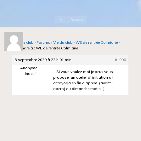
Accueil
Réponse
Notre club
›
Forums
›
Vie du club
›
WE de rentrée Colmiane
›
Répondre à : WE de rentrée Colmiane
3 septembre 2020 à 22 h 01 min
#1996
Anonyme
Si vous voulez moi je peux vous
Inactif
proposer un atelier d’ initiation a l
acroyoga en fin d aprem (avant l
apero) ou dimanche matin:-)