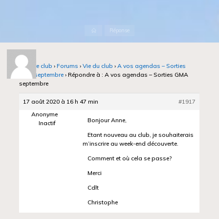
Accueil
Réponse
Notre club
›
Forums
›
Vie du club
›
A vos agendas – Sorties
GMA septembre
›
Répondre à : A vos agendas – Sorties GMA
septembre
17 août 2020 à 16 h 47 min
#1917
Anonyme
Bonjour Anne,
Inactif
Etant nouveau au club, je souhaiterais
m’inscrire au week-end découverte.
Comment et où cela se passe?
Merci
Cdlt
Christophe