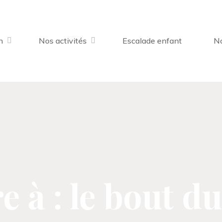
n
Nos activités
Escalade enfant
No
 à : le bout du