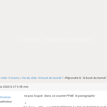
Accueil
Réponse
Répondre à : le bout du tunnel ?
e club
›
Forums
›
Vie du club
›
le bout du tunnel ?
›
Répondre à : le bout du tunnel 
i 2020 à 17 h 05 min
ne pas louper dans ce courrier FFME le paragraphe
hristian
odérateur
»