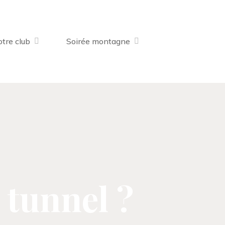
tre club
Soirée montagne
 tunnel ?