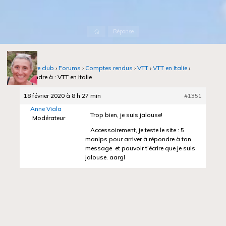
Accueil
Réponse
Notre club
›
Forums
›
Comptes rendus
›
VTT
›
VTT en Italie
›
Répondre à : VTT en Italie
18 février 2020 à 8 h 27 min
#1351
Anne Viala
Trop bien, je suis jalouse!
Modérateur
Accessoirement, je teste le site : 5
manips pour arriver à répondre à ton
message et pouvoir t’écrire que je suis
jalouse. aargl