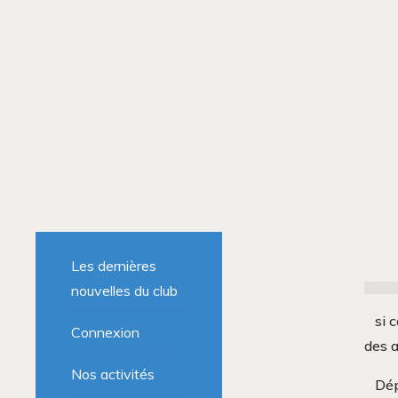
Les dernières
nouvelles du club
si 
Connexion
des a
Nos activités
Dép