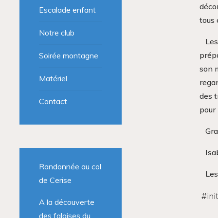
décor
Escalade enfant
tous 
Notre club
Les
prépa
Soirée montagne
son m
Matériel
regar
des t
Contact
pour 
Gra
Isa
Randonnée au col
Les
de Cerise
#
ini
A la découverte
des falaises du