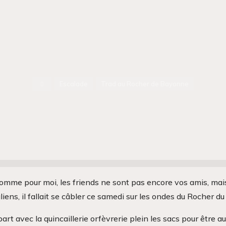
Accueil
Escalade
Trad au Rocher de Bayonne
comme pour moi, les friends ne sont pas encore vos amis, ma
liens, il fallait se câbler ce samedi sur les ondes du Rocher d
art avec la quincaillerie orfèvrerie plein les sacs pour être 