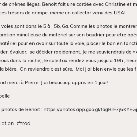
 de chênes lièges. Benoit fait une cordée avec Christine et m
ces trésors de grimpe, même un collector venu des USA!
 voies sont dans le 5 à _5b, 6a. Comme les photos le montre
ration minutieuse du matériel sur son baudrier pour être opéra
atériel pour en avoir sur toute la voie, placer le bon en fonctio
der, évaluer, se décider rapidement. Je me souviendrais de « 
rous dans la roche), le soleil au rendez vous jusqu a 19h , he
la bière. On reviendra c est sûre. Moi j ai bien envie que les
nd merci à Pierre. J ai beaucoup appris en 1 jour!
belle
 photos de Benoit : https://photos.app.goo.gl/fagRrF7j6KYEG
tiation
#
trad