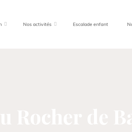
n
Nos activités
Escalade enfant
No
au Rocher de B