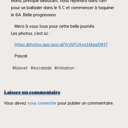
Manu, presque débutant, nous rejoindra dans l’am
pour se ballader dans le 5 C et commencer à taquiner
le 6A. Belle progression.
Merci à vous tous pour cette belle journée.
Les photos, c’est ici :
https://photos.app.goo.gl/YcVsPUAvx1MgqXXH7
Pascal
#
blavet
#
escalade
#
initiation
Laisser un commentaire
Vous devez
vous connecter
pour publier un commentaire.