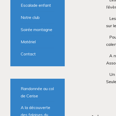
Escalade enfant
l’évè
Notre club
Les
sur l
Soirée montagne
Pou
Matériel
calen
Contact
A n
Assoc
Un 
Seule
Randonnée au col
de Cerise
A la découverte
des falaises du