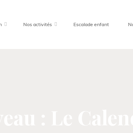
n
Nos activités
Escalade enfant
No
eau : Le Calen