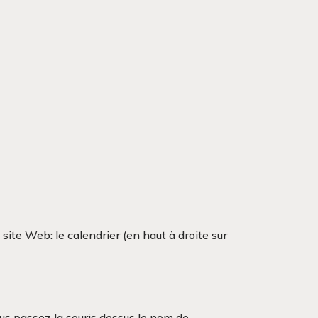
ite Web: le calendrier (en haut à droite sur
ous passez la souris dessus le nom de