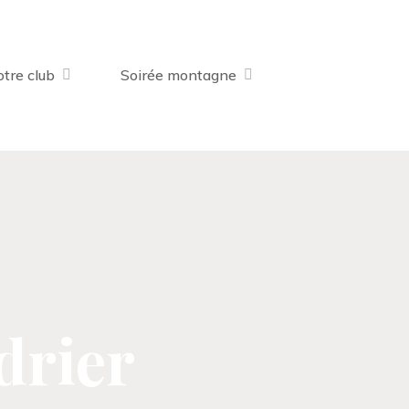
tre club
Soirée montagne
drier