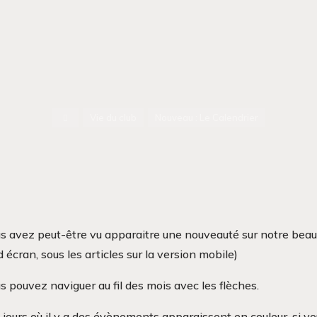
Accueil
Vie du club
Nouveau : Le Calendrier
s avez peut-être vu apparaitre une nouveauté sur notre beau s
 écran, sous les articles sur la version mobile)
s pouvez naviguer au fil des mois avec les flèches.
 jours où il y a des évènements apparaissent en couleur, si v