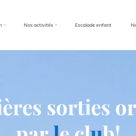
n
Nos activités
Escalade enfant
No
i
è
r
e
s
s
o
r
t
i
e
s
o
p
a
r
l
e
c
l
u
b
!