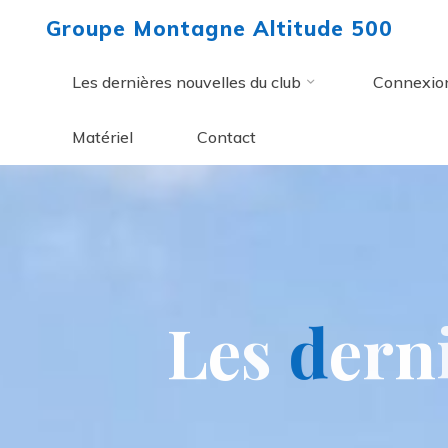
Aller
Groupe Montagne Altitude 500
au
contenu
Les dernières nouvelles du club
Connexio
Matériel
Contact
L
e
s
d
e
r
n