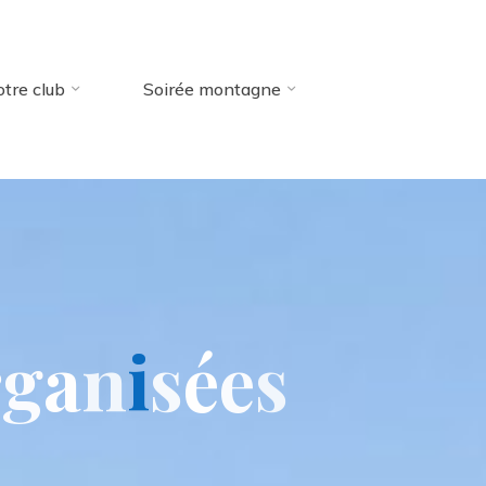
tre club
Soirée montagne
r
g
a
n
i
s
é
e
s