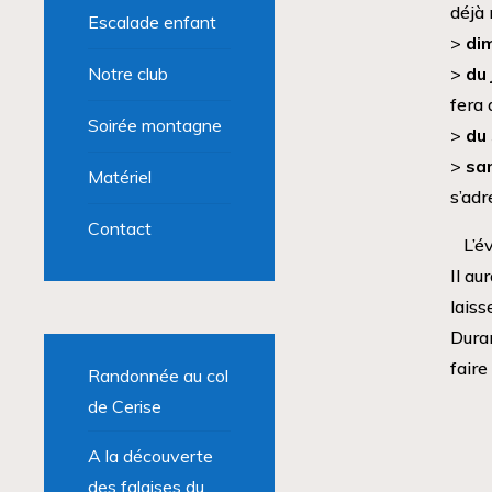
déjà 
Escalade enfant
>
di
>
du 
Notre club
fera 
Soirée montagne
>
du 
>
sam
Matériel
s’adr
Contact
L’é
Il au
laiss
Duran
faire
Randonnée au col
de Cerise
A la découverte
des falaises du