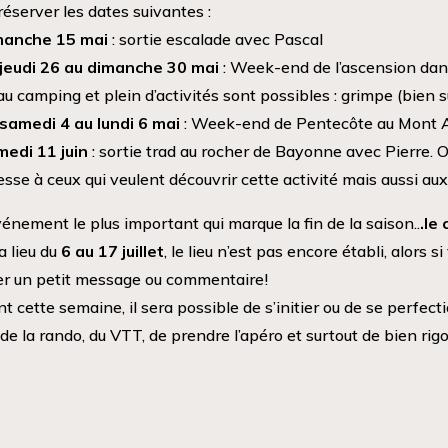
réserver les dates suivantes :
manche 15 mai
: sortie escalade avec Pascal
jeudi 26 au dimanche 30 mai
: Week-end de l’ascension dan
au camping et plein d’activités sont possibles : grimpe (bien 
samedi 4 au lundi 6 mai
: Week-end de Pentecôte au Mont Ai
edi 11 juin
: sortie trad au rocher de Bayonne avec Pierre. O
esse à ceux qui veulent découvrir cette activité mais aussi aux
vénement le plus important qui marque la fin de la saison..
.le
ra lieu du
6 au 17 juillet
, le lieu n’est pas encore établi, alors 
er un petit message ou commentaire!
t cette semaine, il sera possible de s’initier ou de se perfecti
 de la rando, du VTT, de prendre l’apéro et surtout de bien rigo