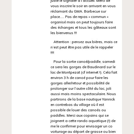
juste le signaler à l’accueil. Merci de
vous inscrire le soir en arrivant en vous
réclamant du GMA. Barbecue sur
place….. Pas de repas « commun »
organisé mais on peut toujours faire
des échanges et tous les gâteaux sont
les bienvenus !!!
Attention : pensez aux bières, mais ce
n’est peut être pas utile de le rappeler
!!!!
Pour la sortie canoé/paddle, samedi
ce sera les gorges de Baudinard sur le
lac de Montpezat (cf internet !). Cela fait
environ 3 h de canoé pour faire les
gorges aller/retour et possibilité de
prolonger sur l’autre côté du lac, joli
aussi mais moins spectaculaire. Nous
partirons de la base nautique Yannick
en contrebas du village où il est
possible de louer des canoés ou
paddles. Merci aux copains qui se
joignent a cette rando aquatique (!) de
me le confirmer pour envisager un co
voiturage au départ de grasse ou bien