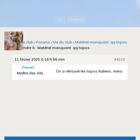
Accueil
Réponse
Notre club
›
Forums
›
Vie du club
›
Matériel manquant: qq topos
›
Répondre à : Matériel manquant: qq topos
11 février 2025 à 16 h 56 min
#4215
PierreD
On a retrouvé les topos italiens, merci
Maître des clés