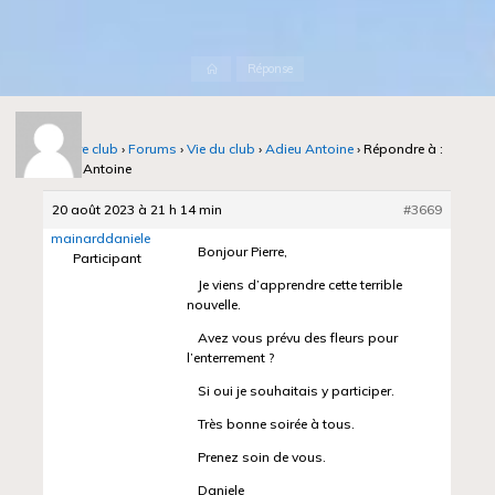
Accueil
Réponse
Notre club
›
Forums
›
Vie du club
›
Adieu Antoine
›
Répondre à :
Adieu Antoine
20 août 2023 à 21 h 14 min
#3669
mainarddaniele
Bonjour Pierre,
Participant
Je viens d’apprendre cette terrible
nouvelle.
Avez vous prévu des fleurs pour
l’enterrement ?
Si oui je souhaitais y participer.
Très bonne soirée à tous.
Prenez soin de vous.
Daniele