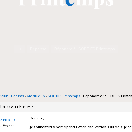
Accueil
Réponse
Répondre à : SORTIES Printemps
e club
›
Forums
›
Vie du club
›
SORTIES Printemps
›
Répondre à : SORTIES Print
il 2023 à 11 h 15 min
Bonjour,
ic PICKER
articipant
Je souhaiterais participer au week-end Verdon. Qui dois-je co