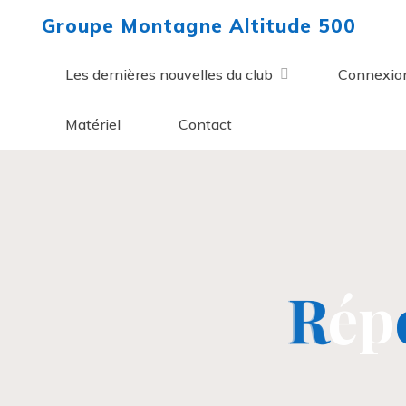
Aller
Groupe Montagne Altitude 500
au
contenu
Les dernières nouvelles du club
Connexio
Matériel
Contact
R
R
é
p