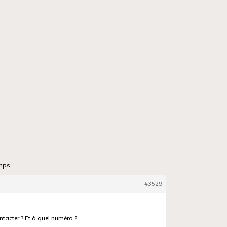
emps
#3529
ntacter ? Et à quel numéro ?