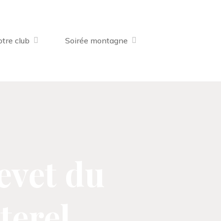
tre club
Soirée montagne
evet du
terel