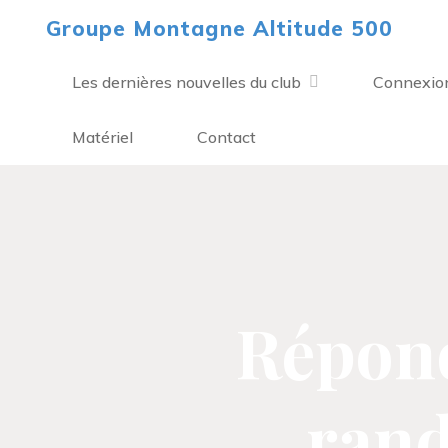
Aller
Groupe Montagne Altitude 500
au
contenu
Les dernières nouvelles du club
Connexio
Matériel
Contact
Répond
rand