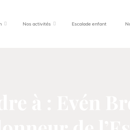
n
Nos activités
Escalade enfant
No
re à : Evén Br
onneur de l’Es