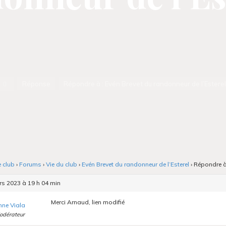
Accueil
Réponse
Répondre à : Evén Brevet du randonneur de l’Estere
e club
›
Forums
›
Vie du club
›
Evén Brevet du randonneur de l’Esterel
›
Répondre à 
s 2023 à 19 h 04 min
Merci Arnaud, lien modifié
nne Viala
odérateur