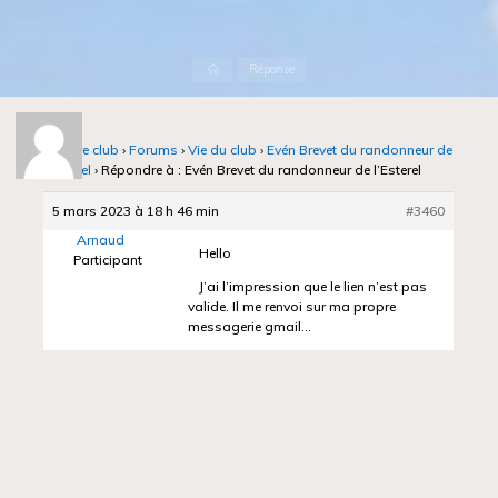
Accueil
Réponse
Notre club
›
Forums
›
Vie du club
›
Evén Brevet du randonneur de
l’Esterel
›
Répondre à : Evén Brevet du randonneur de l’Esterel
5 mars 2023 à 18 h 46 min
#3460
Arnaud
Hello
Participant
J’ai l’impression que le lien n’est pas
valide. Il me renvoi sur ma propre
messagerie gmail…