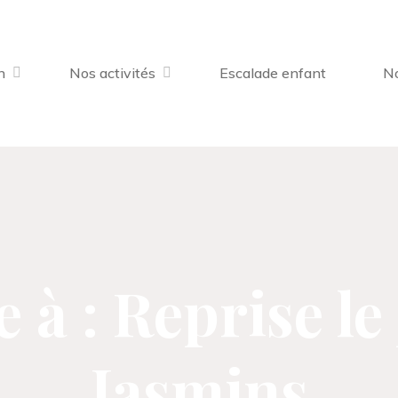
n
Nos activités
Escalade enfant
No
à : Reprise le
Jasmins