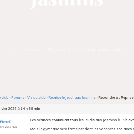
Accueil
Réponse
Répondre à : Reprise le jeudi aux Jasmins
e club
›
Forums
›
Vie du club
›
Reprise le jeudi aux Jasmins
›
Répondre à : Reprise
nvier 2022 à 14 h 36 min
Les séances continuent tous les jeudis aux Jasmins à 19h ave
PierreD
tre des clés
Mais le gymnase sera fermé pendant les vacances scolaires c