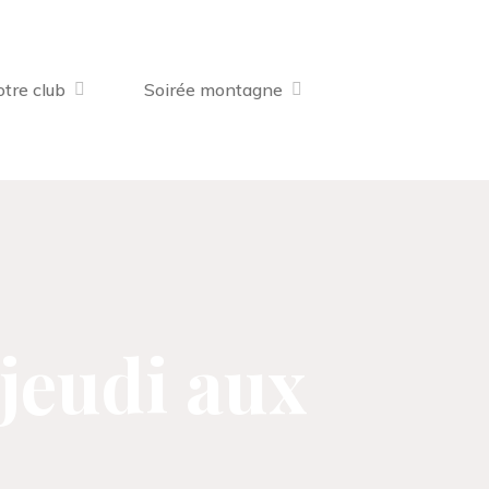
tre club
Soirée montagne
 jeudi aux