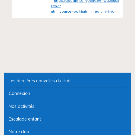
https://doodle.com/poll/se64wcizkuux
8xn7?
utm_source=poll&utm_medium=link
Les dernières nouvelles du club
Connexion
Nos activités
Escalade enfant
Notre club