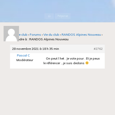
Accueil
Réponse
Notre club
›
Forums
›
Vie du club
›
RANDOS Alpines Nouveau
›
Répondre à : RANDOS Alpines Nouveau
28 novembre 2021 à 18 h 35 min
#2762
Pascal C
On peut l het . Je vote pour . Et je peux
Modérateur
le référencer …je suis dedans