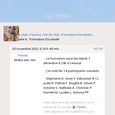
Accueil
Réponse
Notre club
›
Forums
›
Vie du club
›
Formation Escalade
›
Répondre à : Formation Escalade
20 novembre 2021 à 16 h 40 min
#2739
PierreD
La formation aura lieu Mardi 7
Maître des clés
décembre à 19h à l’Amiral.
J’ai noté les 14 participants suivants:
Stéphanie D, Anne V, Sébastien B +1,
Jodie R, Patrick F, Brigitte B, Olivier P,
Antoine S, Nathalie A, Christian P,
Danièle M, Lucette L, Antoine PP
Cette réponse a été modifiée le il y a 4
années et 8 mois par
PierreD
.
Cette réponse a été modifiée le il y a 4