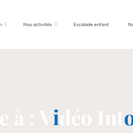
n
Nos activités
Escalade enfant
No
e
à
:
V
i
d
é
o
I
n
t