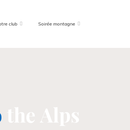
tre club
Soirée montagne
o
t
h
e
A
l
p
s