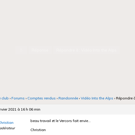
Accueil
Réponse
Répondre à : Vidéo Into the Alps
e club
›
Forums
›
Comptes rendus
›
Randonnée
›
Vidéo Into the Alps
›
Répondre à
nvier 2021 à 16 h 06 min
beau travail et le Vercors fait envie…
hristian
odérateur
Christian