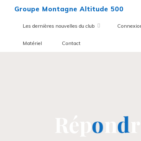
Aller
Groupe Montagne Altitude 500
au
contenu
Les dernières nouvelles du club
Connexio
Matériel
Contact
R
é
p
o
o
n
d
d
r