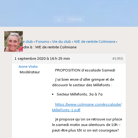
Accueil
Réponse
Notre club
›
Forums
›
Vie du club
›
WE de rentrée Colmiane
›
Répondre à : WE de rentrée Colmiane
1 septembre 2020 à 16 h 25 min
#1955
Anne Viala
PROPOSITION d’escalade Samedi
Modérateur
J’ai bien envie d’aller grimper et de
découvrir le secteur des Millefonts :
Secteur Millefonts, 3a à 7a
https://www.colmiane.com/escalade/
Millefonts-1.pdf
Je propose qu’on se retrouve sur place
le samedi matin aux alentours de 10h –
peut-être plus tôt si on est courageux?