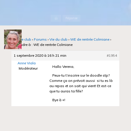
Accueil
Réponse
Notre club
›
Forums
›
Vie du club
›
WE de rentrée Colmiane
›
Répondre à : WE de rentrée Colmiane
1 septembre 2020 à 16 h 21 min
#1954
Anne Viala
Hallo Verena,
Modérateur
Peux-tu t’inscrire sur le doodle stp?
Comme ça on prévoit aussi si tu es là
au repas et on sait qui vient! Et est-ce
que tu auras ta fille?
Bye à +!