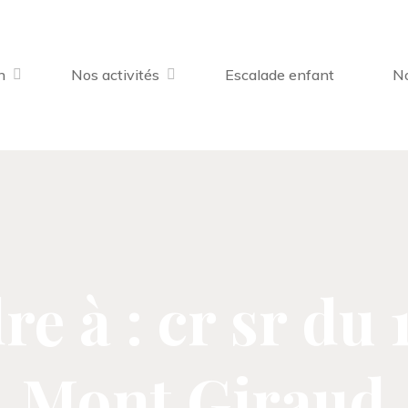
n
Nos activités
Escalade enfant
No
e à : cr sr du 
Mont Giraud