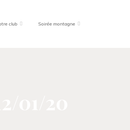
tre club
Soirée montagne
12/01/20