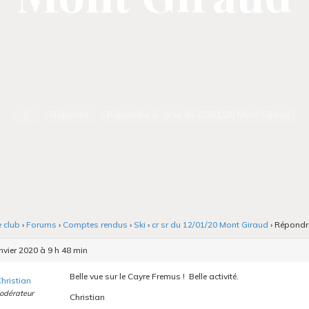
Accueil
Réponse
Répondre à : cr sr du 12/01/20 Mont Giraud
e club
›
Forums
›
Comptes rendus
›
Ski
›
cr sr du 12/01/20 Mont Giraud
›
Répondre
nvier 2020 à 9 h 48 min
Belle vue sur le Cayre Fremus ! Belle activité.
hristian
odérateur
Christian